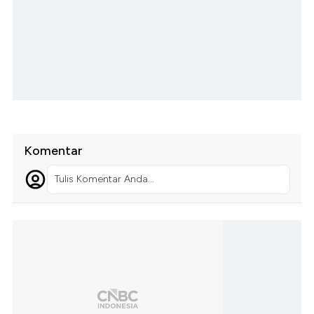
Komentar
Tulis Komentar Anda...