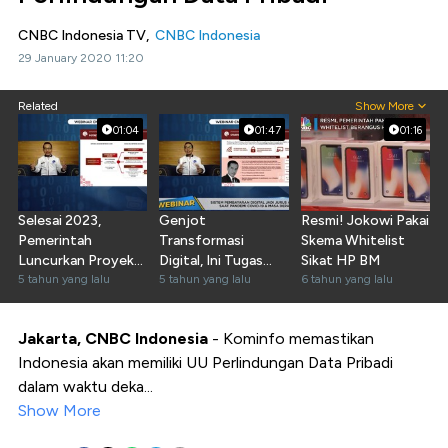
CNBC Indonesia TV,
CNBC Indonesia
29 January 2020 11:20
Related
Show More
01:04
01:47
01:16
Selesai 2023,
Genjot
Resmi! Jokowi Pakai
Pemerintah
Transformasi
Skema Whitelist
Luncurkan Proyek
Digital, Ini Tugas
Sikat HP BM
Satelit Satria
5 tahun yang lalu
Kominfo dari
5 tahun yang lalu
6 tahun yang lalu
Jokowi
Jakarta, CNBC Indonesia
- Kominfo memastikan
Indonesia akan memiliki UU Perlindungan Data Pribadi
dalam waktu deka...
Show More