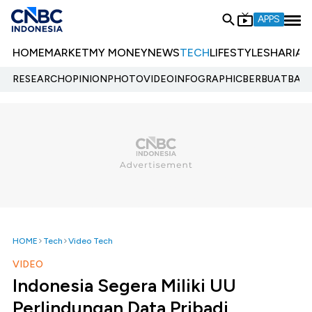
APPS
HOME
MARKET
MY MONEY
NEWS
TECH
LIFESTYLE
SHARIA
E
RESEARCH
OPINION
PHOTO
VIDEO
INFOGRAPHIC
BERBUATBAIK.
HOME
Tech
Video Tech
VIDEO
Indonesia Segera Miliki UU
Perlindungan Data Pribadi