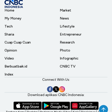
Home
Market
My Money
News
Tech
Lifestyle
Sharia
Entrepreneur
Cuap Cuap Cuan
Research
Opinion
Photo
Video
Infographic
Berbuatbaik.id
CNBC TV
Index
Connect With Us:
Download aplikasi CNBC Indonesia:
Tentang Kami
|
Redaksi
|
Pedoman Media Siber
|
Karir
|
Disclaimer
|
CNBC