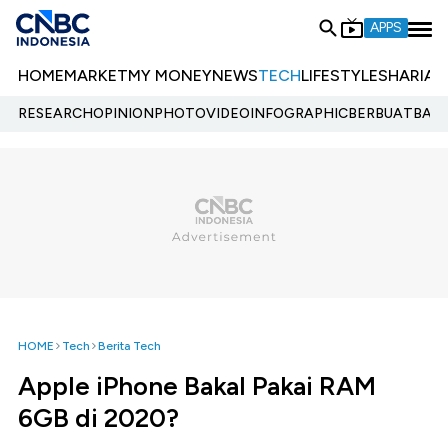
APPS
HOME
MARKET
MY MONEY
NEWS
TECH
LIFESTYLE
SHARIA
E
RESEARCH
OPINION
PHOTO
VIDEO
INFOGRAPHIC
BERBUATBAIK.
HOME
Tech
Berita Tech
Apple iPhone Bakal Pakai RAM
6GB di 2020?