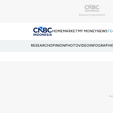
HOME
MARKET
MY MONEY
NEWS
TE
RESEARCH
OPINION
PHOTO
VIDEO
INFOGRAPHI