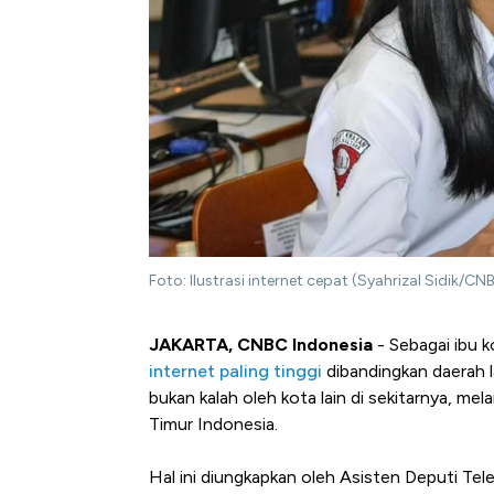
Foto: Ilustrasi internet cepat (Syahrizal Sidik/CN
JAKARTA, CNBC Indonesia
- Sebagai ibu k
internet paling tinggi
dibandingkan daerah la
bukan kalah oleh kota lain di sekitarnya, mel
Timur Indonesia.
Hal ini diungkapkan oleh Asisten Deputi Tel