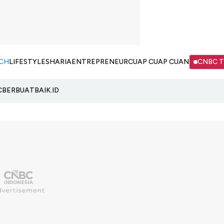
CH
LIFESTYLE
SHARIA
ENTREPRENEUR
CUAP CUAP CUAN
CNBC 
C
BERBUATBAIK.ID