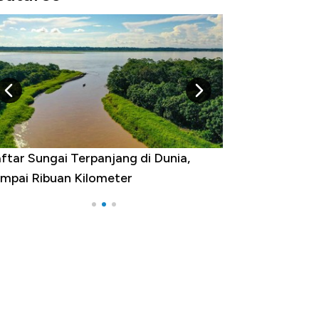
ftar Sungai Terpanjang di Dunia,
Negara yang Wa
mpai Ribuan Kilometer
Melancong Luar 