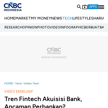
APPS
HOME
MARKET
MY MONEY
NEWS
TECH
LIFESTYLE
SHARIA
E
RESEARCH
OPINION
PHOTO
VIDEO
INFOGRAPHIC
BERBUATBAIK.
HOME
Tech
Video Tech
VIDEO EKSKLUSIF
Tren Fintech Akuisisi Bank,
Ancaman Perbankan?