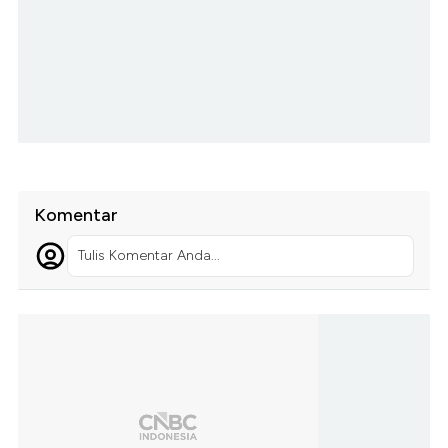
Komentar
Tulis Komentar Anda...