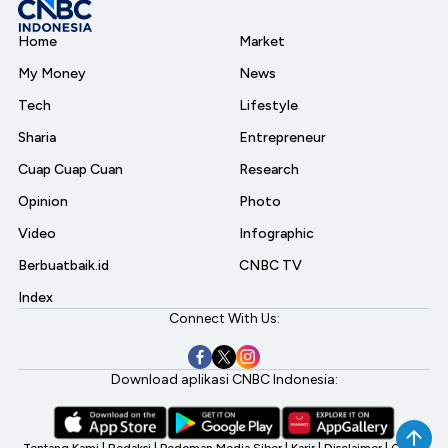
Home
Market
My Money
News
Tech
Lifestyle
Sharia
Entrepreneur
Cuap Cuap Cuan
Research
Opinion
Photo
Video
Infographic
Berbuatbaik.id
CNBC TV
Index
Connect With Us:
Download aplikasi CNBC Indonesia:
Tentang Kami
|
Redaksi
|
Pedoman Media Siber
|
Karir
|
Disclaimer
|
CNBC