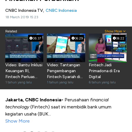
CNBC Indonesia TV,
CNBC Indonesia
18 March 2019 15:23
Related
Show More
08:37
06:29
06:22
Video: Bantu Inklusi
Video: Tantangan
Fintech Jadi
Keuangan RI,
Pengembangan
Primadona di Era
Fintech Perluas
Fintech Syariah di
Digital
Kredit UMKM
1 tahun yang lalu
Indonesia
1 tahun yang lalu
6 tahun yang lalu
Jakarta, CNBC Indonesia-
Perusahaan
financial
technology
(Fintech) saat ini membidik bank umum
kegiatan usaha (BUK...
Show More