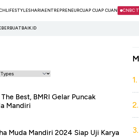
CH
LIFESTYLE
SHARIA
ENTREPRENEUR
CUAP CUAP CUAN
CNBC 
C
BERBUATBAIK.ID
M
1.
 The Best, BMRI Gelar Puncak
2.
a Mandiri
3.
aha Muda Mandiri 2024 Siap Uji Karya