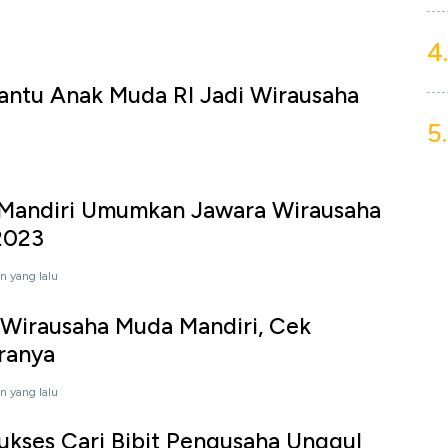
4.
antu Anak Muda RI Jadi Wirausaha
5.
 Mandiri Umumkan Jawara Wirausaha
2023
n yang lalu
 Wirausaha Muda Mandiri, Cek
ranya
n yang lalu
ukses Cari Bibit Pengusaha Unggul