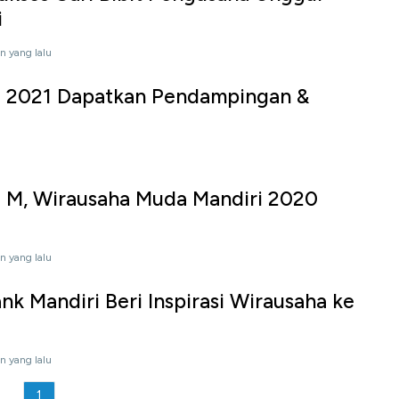
i
n yang lalu
 2021 Dapatkan Pendampingan &
u
2 M, Wirausaha Muda Mandiri 2020
n yang lalu
k Mandiri Beri Inspirasi Wirausaha ke
n yang lalu
1