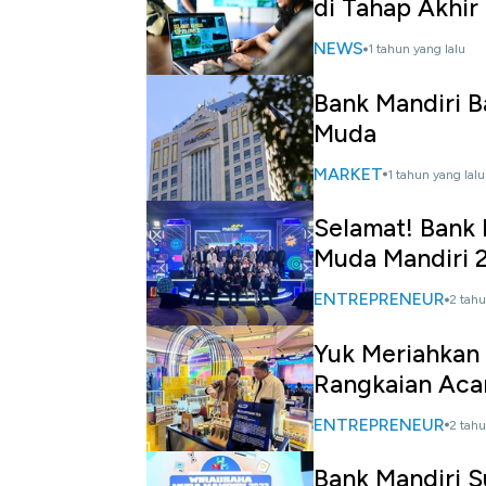
di Tahap Akhir
NEWS
1 tahun yang lalu
Bank Mandiri B
Muda
MARKET
1 tahun yang lalu
Selamat! Bank
Muda Mandiri 
ENTREPRENEUR
2 tahu
Yuk Meriahkan
Rangkaian Aca
ENTREPRENEUR
2 tahu
Bank Mandiri S