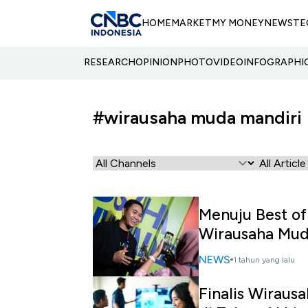
HOME
MARKET
MY MONEY
NEWS
TE
RESEARCH
OPINION
PHOTO
VIDEO
INFOGRAPHI
#wirausaha muda mandiri
Menuju Best of
Wirausaha Mud
NEWS
1 tahun yang lalu
Finalis Wiraus