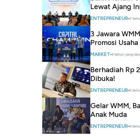
Lewat Ajang In
ENTREPRENEUR
2 tahu
3 Jawara WMM
Promosi Usaha
MARKET
4 tahun yang lal
Berhadiah Rp 
Dibuka!
ENTREPRENEUR
5 tahu
Gelar WMM, Ban
Anak Muda
ENTREPRENEUR
6 tahu