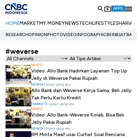
APPS
HOME
MARKET
MY MONEY
NEWS
TECH
LIFESTYLE
SHARIA
E
RESEARCH
OPINION
PHOTO
VIDEO
INFOGRAPHIC
BERBUATBAIK.
#weverse
VIDEO
Video: Allo Bank Hadirkan Layanan Top Up
Jelly di Weverse Pakai Rupiah
NEWS
1 bulan yang lalu
Allo Bank dan Weverse Kerja Sama, Beli Jelly
Tak Perlu Kartu Kredit
MARKET
1 bulan yang lalu
VIDEO
Video: Allo Bank-Weverse Kolab, Bisa Beli
Jelly Pakai Rupiah
NEWS
1 bulan yang lalu
RM Minta Maaf usai Curhat Soal Rencana