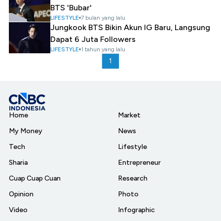
BTS 'Bubar'
LIFESTYLE
7 bulan yang lalu
Jungkook BTS Bikin Akun IG Baru, Langsung
Dapat 6 Juta Followers
LIFESTYLE
1 tahun yang lalu
1
Home
Market
My Money
News
Tech
Lifestyle
Sharia
Entrepreneur
Cuap Cuap Cuan
Research
Opinion
Photo
Video
Infographic