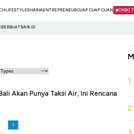
CH
LIFESTYLE
SHARIA
ENTREPRENEUR
CUAP CUAP CUAN
CNBC 
C
BERBUATBAIK.ID
M
1.
Bali Akan Punya Taksi Air, Ini Rencana
2.
1
3.