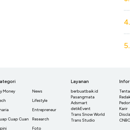
4.
5.
ategori
Layanan
Info
y Money
News
berbuatbaik.id
Tent
Pasangmata
Redak
ech
Lifestyle
Adsmart
Pedom
detikEvent
Karir
haria
Entrepreneur
Trans Snow World
Discl
uap Cuap Cuan
Research
Trans Studio
CNBC 
pini
Foto