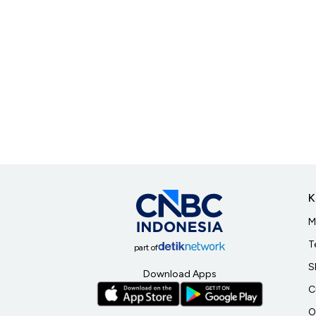
K
M
T
part of
S
Download Apps
C
O