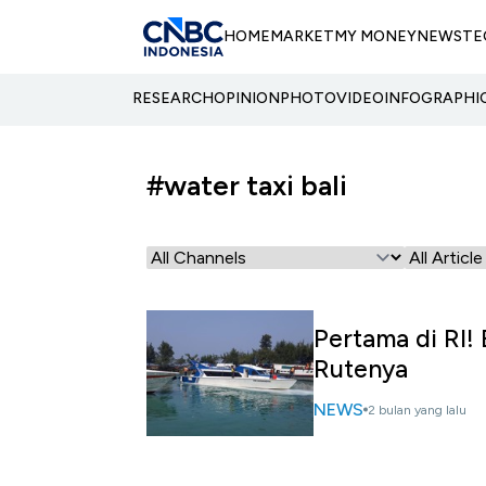
HOME
MARKET
MY MONEY
NEWS
TE
RESEARCH
OPINION
PHOTO
VIDEO
INFOGRAPHI
#water taxi bali
Pertama di RI! 
Rutenya
NEWS
2 bulan yang lalu