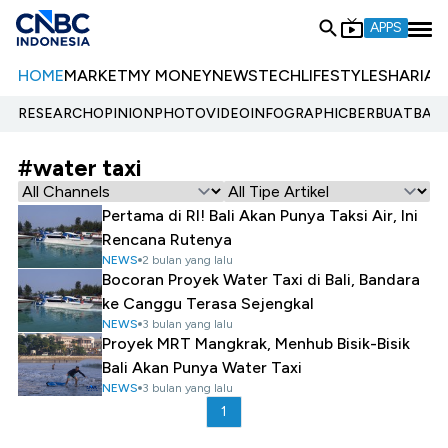
APPS
HOME
MARKET
MY MONEY
NEWS
TECH
LIFESTYLE
SHARIA
E
RESEARCH
OPINION
PHOTO
VIDEO
INFOGRAPHIC
BERBUATBAIK.
#water taxi
Pertama di RI! Bali Akan Punya Taksi Air, Ini
Rencana Rutenya
NEWS
2 bulan yang lalu
Bocoran Proyek Water Taxi di Bali, Bandara
ke Canggu Terasa Sejengkal
NEWS
3 bulan yang lalu
Proyek MRT Mangkrak, Menhub Bisik-Bisik
Bali Akan Punya Water Taxi
NEWS
3 bulan yang lalu
1