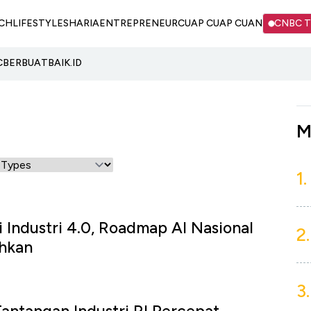
CH
LIFESTYLE
SHARIA
ENTREPRENEUR
CUAP CUAP CUAN
CNBC 
C
BERBUATBAIK.ID
M
1.
i Industri 4.0, Roadmap AI Nasional
2.
hkan
3.