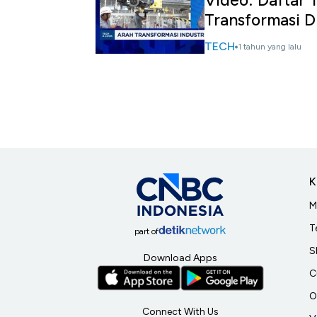
Video: Daftar 
Transformasi D
TECH
1 tahun yang lalu
K
M
T
part of
S
Download Apps
C
O
Connect With Us