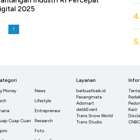
Tantangan Industri RI Percepat
igital 2025
4.
1
5.
ategori
Layanan
Info
y Money
News
berbuatbaik.id
Tent
Pasangmata
Redak
ech
Lifestyle
Adsmart
Pedom
detikEvent
Karir
haria
Entrepreneur
Trans Snow World
Discl
uap Cuap Cuan
Research
Trans Studio
CNBC 
pini
Foto