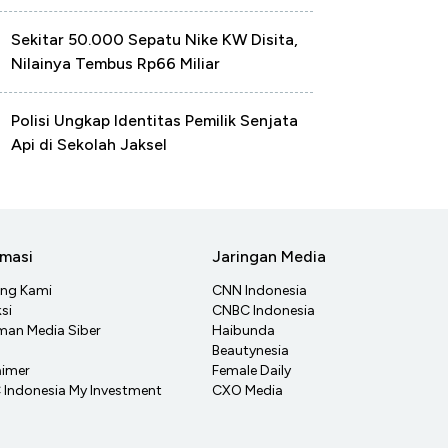
Sekitar 50.000 Sepatu Nike KW Disita,
Nilainya Tembus Rp66 Miliar
Polisi Ungkap Identitas Pemilik Senjata
Api di Sekolah Jaksel
rmasi
Jaringan Media
ang Kami
CNN Indonesia
si
CNBC Indonesia
an Media Siber
Haibunda
Beautynesia
aimer
Female Daily
Indonesia My Investment
CXO Media