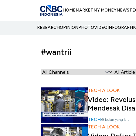
HOME
MARKET
MY MONEY
NEWS
TE
RESEARCH
OPINION
PHOTO
VIDEO
INFOGRAPHI
#wantrii
TECH A LOOK
Video: Revolus
Mendesak Disa
TECH
9 bulan yang lalu
TECH A LOOK