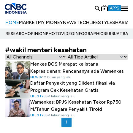
APPS
HOME
MARKET
MY MONEY
NEWS
TECH
LIFESTYLE
SHARIA
E
RESEARCH
OPINION
PHOTO
VIDEO
INFOGRAPHIC
BERBUATBAIK.
#wakil menteri kesehatan
Menkes BGS Merapat ke Istana
Kepresidenan: Rencananya ada Wamenkes
NEWS
10 bulan yang lalu
Daftar Penyakit yang Diidentifikasi via
Program Cek Kesehatan Gratis
LIFESTYLE
1 tahun yang lalu
Wamenkes: BPJS Kesehatan Tekor Rp750
M/Tahun Gegara Penyakit Tiroid
LIFESTYLE
1 tahun yang lalu
1