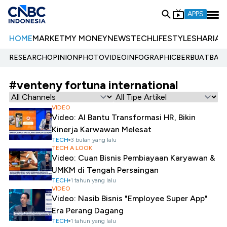
APPS
HOME
MARKET
MY MONEY
NEWS
TECH
LIFESTYLE
SHARIA
E
RESEARCH
OPINION
PHOTO
VIDEO
INFOGRAPHIC
BERBUATBAIK.
#venteny fortuna international
VIDEO
Video: AI Bantu Transformasi HR, Bikin
Kinerja Karwawan Melesat
TECH
3 bulan yang lalu
TECH A LOOK
Video: Cuan Bisnis Pembiayaan Karyawan &
UMKM di Tengah Persaingan
TECH
1 tahun yang lalu
VIDEO
Video: Nasib Bisnis "Employee Super App"
Era Perang Dagang
TECH
1 tahun yang lalu