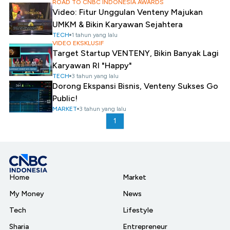
ROAD TO CNBC INDONESIA AWARDS
Video: Fitur Unggulan Venteny Majukan
UMKM & Bikin Karyawan Sejahtera
TECH
1 tahun yang lalu
VIDEO EKSKLUSIF
Target Startup VENTENY, Bikin Banyak Lagi
Karyawan RI "Happy"
TECH
3 tahun yang lalu
Dorong Ekspansi Bisnis, Venteny Sukses Go
Public!
MARKET
3 tahun yang lalu
1
Home
Market
My Money
News
Tech
Lifestyle
Sharia
Entrepreneur