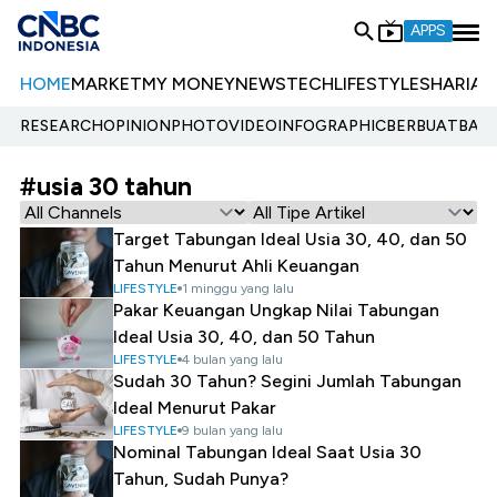
APPS
HOME
MARKET
MY MONEY
NEWS
TECH
LIFESTYLE
SHARIA
E
RESEARCH
OPINION
PHOTO
VIDEO
INFOGRAPHIC
BERBUATBAIK.
#usia 30 tahun
Target Tabungan Ideal Usia 30, 40, dan 50
Tahun Menurut Ahli Keuangan
LIFESTYLE
1 minggu yang lalu
Pakar Keuangan Ungkap Nilai Tabungan
Ideal Usia 30, 40, dan 50 Tahun
LIFESTYLE
4 bulan yang lalu
Sudah 30 Tahun? Segini Jumlah Tabungan
Ideal Menurut Pakar
LIFESTYLE
9 bulan yang lalu
Nominal Tabungan Ideal Saat Usia 30
Tahun, Sudah Punya?