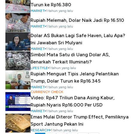
Turun ke Rp16.380
MARKET
1 tahun yang lalu
Rupiah Melemah, Dolar Naik Jadi Rp 16.510
MARKET
1 tahun yang lalu
Dolar AS Bukan Lagi Safe Haven, Lalu Apa?
Ini Jawaban Sri Mulyani
MARKET
1 tahun yang lalu
Simbol Mata Satu di Uang Dolar AS,
Benarkah Terkait Illuminati?
LIFESTYLE
1 tahun yang lalu
Rupiah Menguat Tipis Jelang Pelantikan
Trump, Dolar Turun ke Rp16.345
MARKET
1 tahun yang lalu
CURRENCY CHECK
Video: Rp47 Triliun Dana Asing Kabur,
Rupiah Nyaris Rp16.000 Per USD
MARKET
1 tahun yang lalu
Emas Mulai Diteror Trump Effect, Pemiliknya
Sport Jantung Pekan Ini
RESEARCH
1 tahun yang lalu