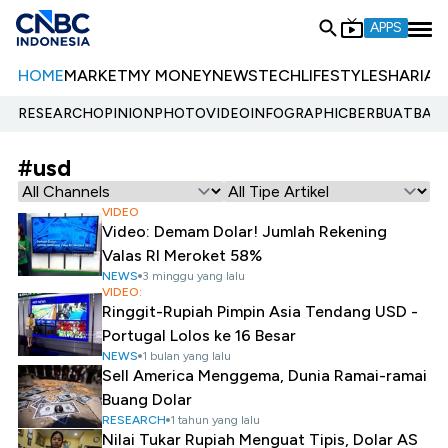
APPS
HOME
MARKET
MY MONEY
NEWS
TECH
LIFESTYLE
SHARIA
E
RESEARCH
OPINION
PHOTO
VIDEO
INFOGRAPHIC
BERBUATBAIK.
#usd
VIDEO
Video: Demam Dolar! Jumlah Rekening
Valas RI Meroket 58%
NEWS
3 minggu yang lalu
VIDEO:
Ringgit-Rupiah Pimpin Asia Tendang USD -
Portugal Lolos ke 16 Besar
NEWS
1 bulan yang lalu
Sell America Menggema, Dunia Ramai-ramai
Buang Dolar
RESEARCH
1 tahun yang lalu
Nilai Tukar Rupiah Menguat Tipis, Dolar AS