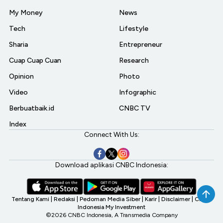
My Money
News
Tech
Lifestyle
Sharia
Entrepreneur
Cuap Cuap Cuan
Research
Opinion
Photo
Video
Infographic
Berbuatbaik.id
CNBC TV
Index
Connect With Us:
Download aplikasi CNBC Indonesia:
Tentang Kami
|
Redaksi
|
Pedoman Media Siber
|
Karir
|
Disclaimer
|
CNBC
Indonesia My Investment
©2026 CNBC Indonesia, A Transmedia Company