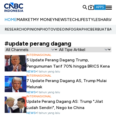
APPS
HOME
MARKET
MY MONEY
NEWS
TECH
LIFESTYLE
SHARIA
E
RESEARCH
OPINION
PHOTO
VIDEO
INFOGRAPHIC
BERBUATBAIK.
#update perang dagang
INTERNASIONAL
5 Update Perang Dagang Trump,
Pengumuman Tarif 70% hingga BRICS Kena
NEWS
1 tahun yang lalu
INTERNASIONAL
7 Update Perang Dagang AS, Trump Mulai
Melunak
NEWS
1 tahun yang lalu
INTERNASIONAL
Update Perang Dagang AS: Trump "Jilat
Ludah Sendiri", Nego ke China
NEWS
1 tahun yang lalu