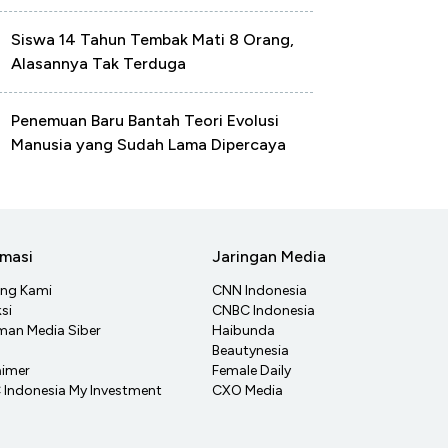
Siswa 14 Tahun Tembak Mati 8 Orang,
Alasannya Tak Terduga
Penemuan Baru Bantah Teori Evolusi
Manusia yang Sudah Lama Dipercaya
rmasi
Jaringan Media
ang Kami
CNN Indonesia
si
CNBC Indonesia
an Media Siber
Haibunda
Beautynesia
aimer
Female Daily
Indonesia My Investment
CXO Media