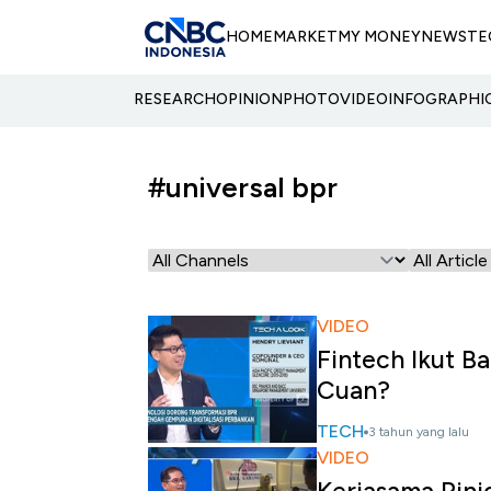
HOME
MARKET
MY MONEY
NEWS
TE
RESEARCH
OPINION
PHOTO
VIDEO
INFOGRAPHI
#universal bpr
VIDEO
Fintech Ikut Ba
Cuan?
TECH
3 tahun yang lalu
VIDEO