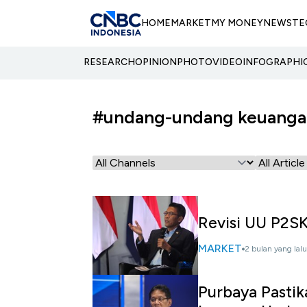
HOME
MARKET
MY MONEY
NEWS
TE
RESEARCH
OPINION
PHOTO
VIDEO
INFOGRAPHI
#undang-undang keuanga
Revisi UU P2S
MARKET
2 bulan yang lalu
Purbaya Pasti