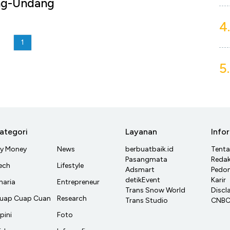
ng-Undang
4.
1
5.
ategori
Layanan
Info
y Money
News
berbuatbaik.id
Tent
Pasangmata
Redak
ech
Lifestyle
Adsmart
Pedom
detikEvent
Karir
haria
Entrepreneur
Trans Snow World
Discl
uap Cuap Cuan
Research
Trans Studio
CNBC 
pini
Foto