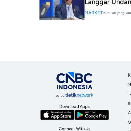
Langgar Unda
MARKET
9 bulan yang lalu
K
M
T
part of
S
Download Apps
C
O
Connect With Us