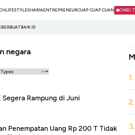
CH
LIFESTYLE
SHARIA
ENTREPRENEUR
CUAP CUAP CUAN
CNBC 
C
BERBUATBAIK.ID
n negara
M
1.
K Segera Rampung di Juni
2.
3.
kan Penempatan Uang Rp 200 T Tidak