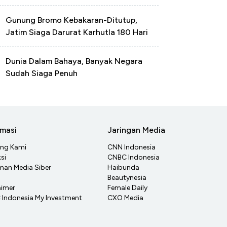
Gunung Bromo Kebakaran-Ditutup,
Jatim Siaga Darurat Karhutla 180 Hari
Dunia Dalam Bahaya, Banyak Negara
Sudah Siaga Penuh
rmasi
Jaringan Media
ang Kami
CNN Indonesia
si
CNBC Indonesia
an Media Siber
Haibunda
Beautynesia
aimer
Female Daily
Indonesia My Investment
CXO Media