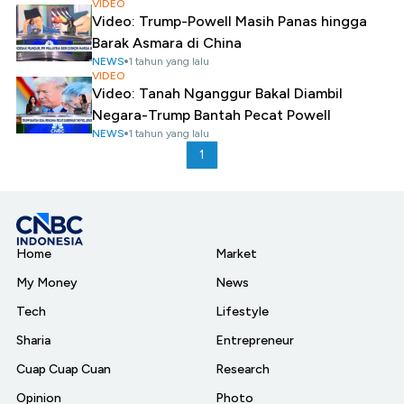
VIDEO
Video: Trump-Powell Masih Panas hingga
Barak Asmara di China
NEWS
1 tahun yang lalu
VIDEO
Video: Tanah Nganggur Bakal Diambil
Negara-Trump Bantah Pecat Powell
NEWS
1 tahun yang lalu
1
Home
Market
My Money
News
Tech
Lifestyle
Sharia
Entrepreneur
Cuap Cuap Cuan
Research
Opinion
Photo