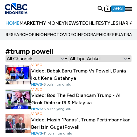
APPS
HOME
MARKET
MY MONEY
NEWS
TECH
LIFESTYLE
SHARIA
E
RESEARCH
OPINION
PHOTO
VIDEO
INFOGRAPHIC
BERBUATBAIK.
#trump powell
VIDEO
Video: Babak Baru Trump Vs Powell, Dunia
Ikut Kena Getahnya
NEWS
6 bulan yang lalu
VIDEO
Video: Bos The Fed Diancam Trump - AI
Grok Diblokir RI & Malaysia
NEWS
6 bulan yang lalu
VIDEO
Video: Masih "Panas", Trump Pertimbangkan
Beri Izin GugatPowell
NEWS
11 bulan yang lalu