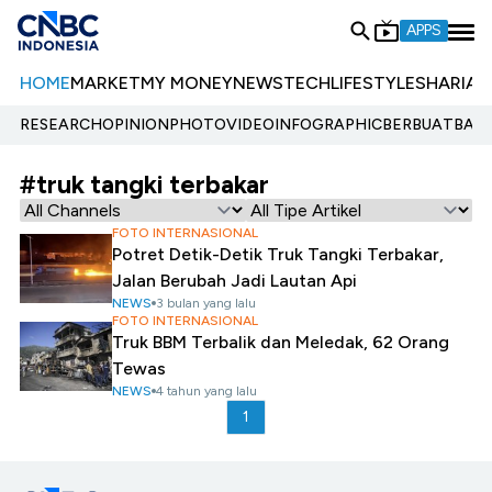
APPS
HOME
MARKET
MY MONEY
NEWS
TECH
LIFESTYLE
SHARIA
E
RESEARCH
OPINION
PHOTO
VIDEO
INFOGRAPHIC
BERBUATBAIK.
#truk tangki terbakar
FOTO INTERNASIONAL
Potret Detik-Detik Truk Tangki Terbakar,
Jalan Berubah Jadi Lautan Api
NEWS
3 bulan yang lalu
FOTO INTERNASIONAL
Truk BBM Terbalik dan Meledak, 62 Orang
Tewas
NEWS
4 tahun yang lalu
1