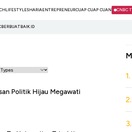
CH
LIFESTYLE
SHARIA
ENTREPRENEUR
CUAP CUAP CUAN
CNBC 
C
BERBUATBAIK.ID
M
1.
an Politik Hijau Megawati
2.
3.