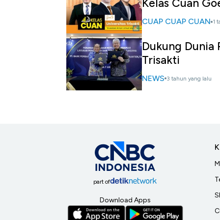
Kelas Cuan Goes
CUAP CUAP CUAN
1 
Dukung Dunia P
Trisakti
NEWS
3 tahun yang lalu
K
M
T
part of
S
Download Apps
C