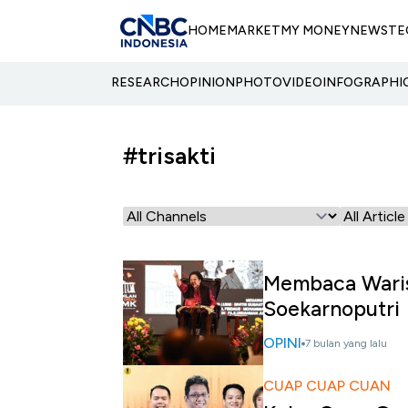
HOME
MARKET
MY MONEY
NEWS
TE
RESEARCH
OPINION
PHOTO
VIDEO
INFOGRAPHI
#trisakti
Membaca Waris
Soekarnoputri
OPINI
7 bulan yang lalu
CUAP CUAP CUAN