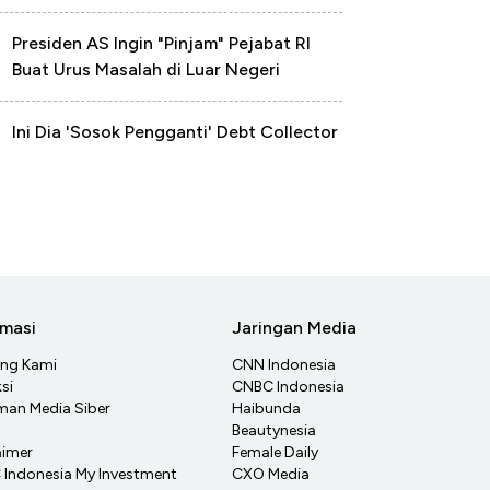
Presiden AS Ingin "Pinjam" Pejabat RI
Buat Urus Masalah di Luar Negeri
Ini Dia 'Sosok Pengganti' Debt Collector
rmasi
Jaringan Media
ang Kami
CNN Indonesia
si
CNBC Indonesia
an Media Siber
Haibunda
Beautynesia
aimer
Female Daily
Indonesia My Investment
CXO Media