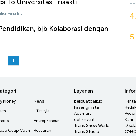
 To Universitas Trisakti
4.
tahun yang lalu
endidikan, bjb Kolaborasi dengan
5.
1
ategori
Layanan
Info
y Money
News
berbuatbaik.id
Tent
Pasangmata
Redak
ech
Lifestyle
Adsmart
Pedom
detikEvent
Karir
haria
Entrepreneur
Trans Snow World
Discl
uap Cuap Cuan
Research
Trans Studio
CNBC 