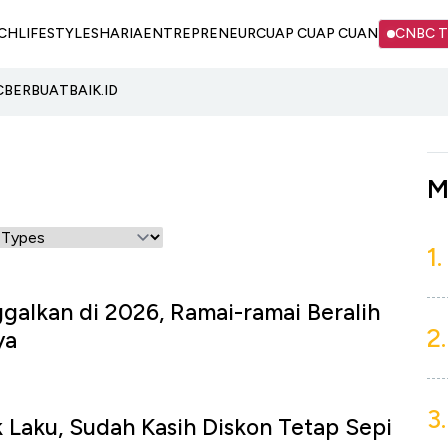
CH
LIFESTYLE
SHARIA
ENTREPRENEUR
CUAP CUAP CUAN
CNBC 
C
BERBUATBAIK.ID
M
1.
ggalkan di 2026, Ramai-ramai Beralih
2.
ya
3.
 Laku, Sudah Kasih Diskon Tetap Sepi