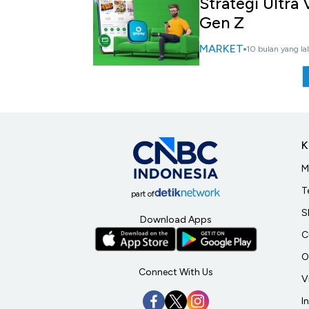
Strategi Ultra
Gen Z
MARKET
10 bulan yang la
K
M
T
part of
S
Download Apps
C
O
Connect With Us
V
I