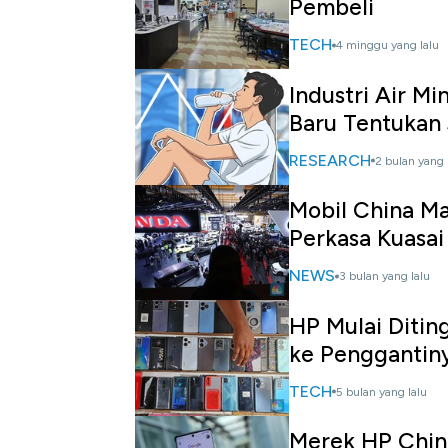
Pembeli
TECH
4 minggu yang lalu
Industri Air M
Baru Tentukan
RESEARCH
2 bulan yang 
Mobil China M
Perkasa Kuasai
NEWS
3 bulan yang lalu
HP Mulai Ditin
ke Penggantin
TECH
5 bulan yang lalu
Merek HP China