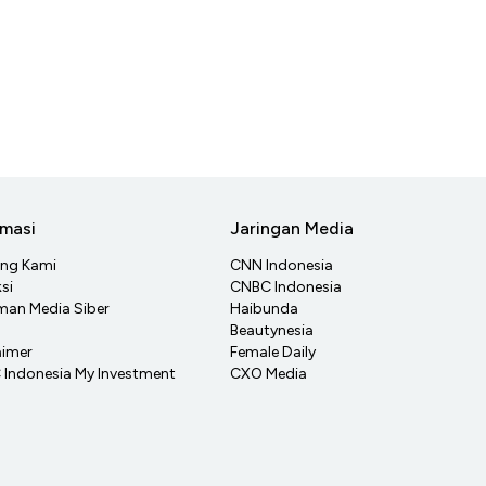
rmasi
Jaringan Media
ang Kami
CNN Indonesia
si
CNBC Indonesia
an Media Siber
Haibunda
Beautynesia
aimer
Female Daily
Indonesia My Investment
CXO Media