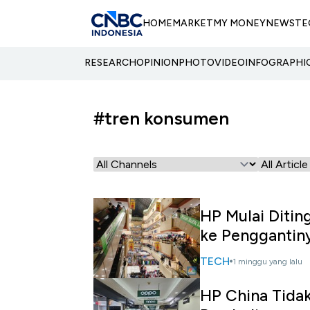
HOME
MARKET
MY MONEY
NEWS
TE
RESEARCH
OPINION
PHOTO
VIDEO
INFOGRAPHI
#tren konsumen
HP Mulai Ditin
ke Penggantin
TECH
1 minggu yang lalu
HP China Tidak