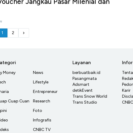
 Voucher Jangkau Pasar Milenial dan
lu
1
2
ategori
Layanan
Info
y Money
News
berbuatbaik.id
Tent
Pasangmata
Redak
ech
Lifestyle
Adsmart
Pedom
detikEvent
Karir
haria
Entrepreneur
Trans Snow World
Discl
uap Cuap Cuan
Research
Trans Studio
CNBC 
pini
Foto
ideo
Infografis
ndeks
CNBC TV