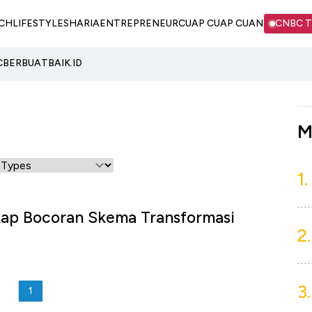
CH
LIFESTYLE
SHARIA
ENTREPRENEUR
CUAP CUAP CUAN
CNBC 
C
BERBUATBAIK.ID
M
1.
ap Bocoran Skema Transformasi
2.
3.
1