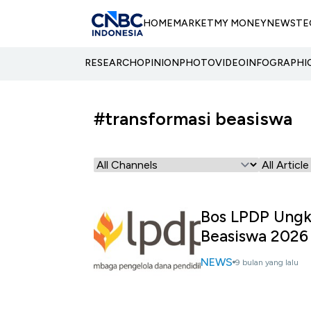
HOME
MARKET
MY MONEY
NEWS
TE
RESEARCH
OPINION
PHOTO
VIDEO
INFOGRAPHI
#transformasi beasiswa
Bos LPDP Ungk
Beasiswa 2026
NEWS
9 bulan yang lalu