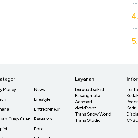
4.
5.
ategori
Layanan
Info
y Money
News
berbuatbaik.id
Tent
Pasangmata
Redak
ech
Lifestyle
Adsmart
Pedom
detikEvent
Karir
haria
Entrepreneur
Trans Snow World
Discl
uap Cuap Cuan
Research
Trans Studio
CNBC 
pini
Foto