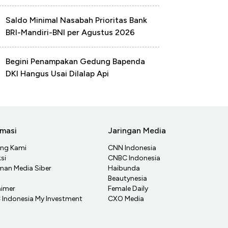
Saldo Minimal Nasabah Prioritas Bank
BRI-Mandiri-BNI per Agustus 2026
Begini Penampakan Gedung Bapenda
DKI Hangus Usai Dilalap Api
rmasi
Jaringan Media
ang Kami
CNN Indonesia
si
CNBC Indonesia
an Media Siber
Haibunda
Beautynesia
aimer
Female Daily
Indonesia My Investment
CXO Media