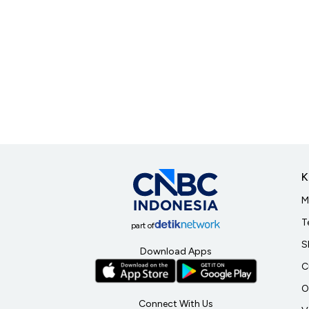
K
M
T
part of
S
Download Apps
C
O
Connect With Us