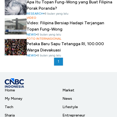
Apa Itu Topan Fung-Wong yang Buat Filipina
Porak Poranda?
RESEARCH
8 bulan yang lalu
VIDEO
Video: Filipina Bersiap Hadapi Terjangan
Topan Fung-Wong
NEWS
8 bulan yang lalu
FOTO INTERNASIONAL
Petaka Baru Sapu Tetangga RI, 100.000
Warga Dievakuasi
NEWS
8 bulan yang lalu
1
Home
Market
My Money
News
Tech
Lifestyle
Sharia
Entrepreneur