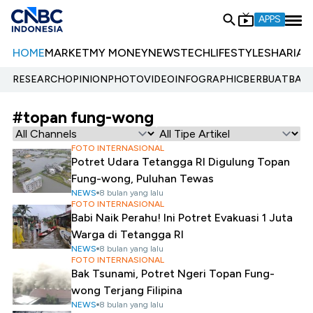
APPS
HOME
MARKET
MY MONEY
NEWS
TECH
LIFESTYLE
SHARIA
E
RESEARCH
OPINION
PHOTO
VIDEO
INFOGRAPHIC
BERBUATBAIK.
#topan fung-wong
FOTO INTERNASIONAL
Potret Udara Tetangga RI Digulung Topan
Fung-wong, Puluhan Tewas
NEWS
8 bulan yang lalu
FOTO INTERNASIONAL
Babi Naik Perahu! Ini Potret Evakuasi 1 Juta
Warga di Tetangga RI
NEWS
8 bulan yang lalu
FOTO INTERNASIONAL
Bak Tsunami, Potret Ngeri Topan Fung-
wong Terjang Filipina
NEWS
8 bulan yang lalu