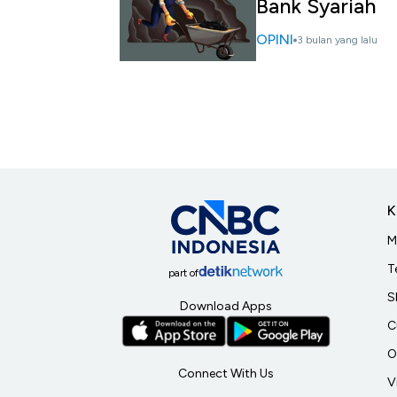
Bank Syariah
OPINI
3 bulan yang lalu
K
M
T
part of
S
Download Apps
C
O
Connect With Us
V