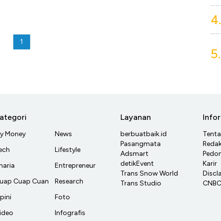
4.
1
5.
ategori
Layanan
Info
y Money
News
berbuatbaik.id
Tent
Pasangmata
Redak
ech
Lifestyle
Adsmart
Pedom
detikEvent
Karir
haria
Entrepreneur
Trans Snow World
Discl
uap Cuap Cuan
Research
Trans Studio
CNBC 
pini
Foto
ideo
Infografis