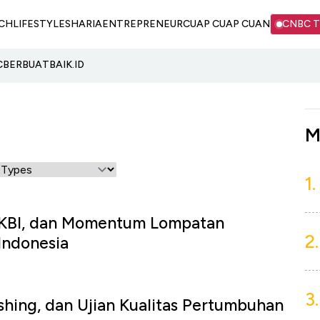
CH
LIFESTYLE
SHARIA
ENTREPRENEUR
CUAP CUAP CUAN
CNBC 
C
BERBUATBAIK.ID
M
1.
, TKBI, dan Momentum Lompatan
2.
Indonesia
3.
hing, dan Ujian Kualitas Pertumbuhan