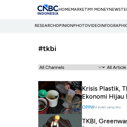
HOME
MARKET
MY MONEY
NEWS
TE
RESEARCH
OPINION
PHOTO
VIDEO
INFOGRAPHI
#tkbi
Krisis Plastik
Ekonomi Hijau 
OPINI
3 bulan yang lalu
TKBI, Greenwas