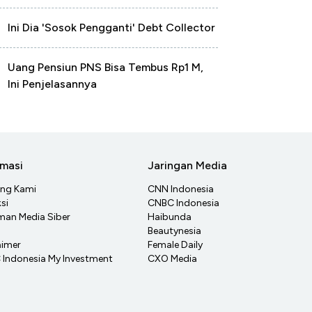
Ini Dia 'Sosok Pengganti' Debt Collector
Uang Pensiun PNS Bisa Tembus Rp1 M,
Ini Penjelasannya
rmasi
Jaringan Media
ang Kami
CNN Indonesia
si
CNBC Indonesia
an Media Siber
Haibunda
Beautynesia
aimer
Female Daily
Indonesia My Investment
CXO Media