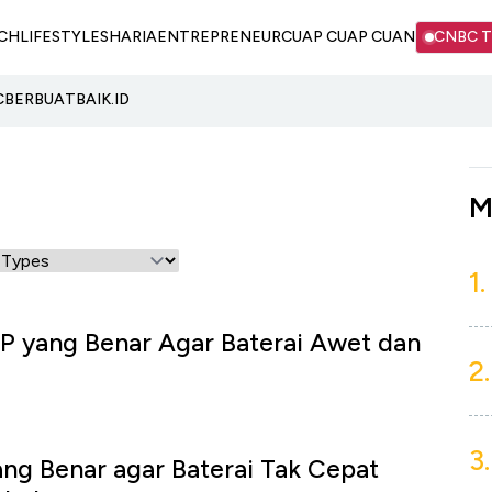
CH
LIFESTYLE
SHARIA
ENTREPRENEUR
CUAP CUAP CUAN
CNBC 
C
BERBUATBAIK.ID
M
1.
P yang Benar Agar Baterai Awet dan
2.
3.
ng Benar agar Baterai Tak Cepat