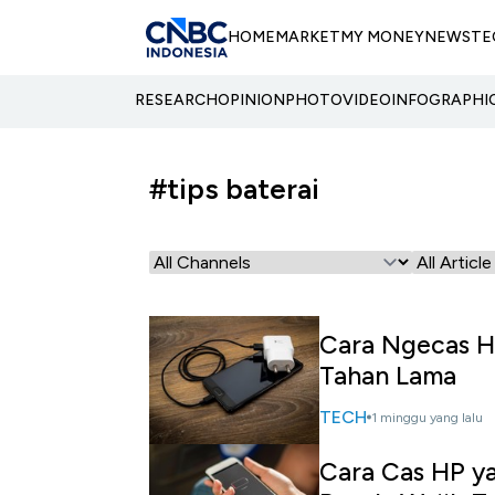
HOME
MARKET
MY MONEY
NEWS
TE
RESEARCH
OPINION
PHOTO
VIDEO
INFOGRAPHI
#tips baterai
Cara Ngecas H
Tahan Lama
TECH
1 minggu yang lalu
Cara Cas HP ya