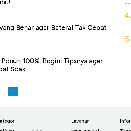
ahu!
4.
yang Benar agar Baterai Tak Cepat
5.
Penuh 100%, Begini Tipsnya agar
pat Soak
1
ategori
Layanan
Info
y Money
News
berbuatbaik.id
Tent