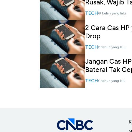
Rusak, Wajib T
TECH
9 bulan yang lalu
2 Cara Cas HP 
Drop
TECH
1 tahun yang lalu
Jangan Cas HP 
Baterai Tak Ce
TECH
1 tahun yang lalu
K
M