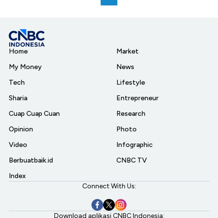
Home
Market
My Money
News
Tech
Lifestyle
Sharia
Entrepreneur
Cuap Cuap Cuan
Research
Opinion
Photo
Video
Infographic
Berbuatbaik.id
CNBC TV
Index
Connect With Us:
Download aplikasi CNBC Indonesia: