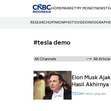
HOME
MARKET
MY MONEY
NEWS
TE
RESEARCH
OPINION
PHOTO
VIDEO
INFOGRAPHI
#tesla demo
Elon Musk Ajak
Hasil Akhirnya
TECH
2 tahun yang lalu