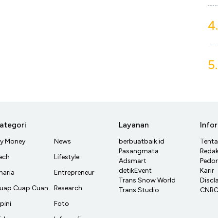
4.
5.
ategori
Layanan
Info
y Money
News
berbuatbaik.id
Tent
Pasangmata
Redak
ech
Lifestyle
Adsmart
Pedom
detikEvent
Karir
haria
Entrepreneur
Trans Snow World
Discl
uap Cuap Cuan
Research
Trans Studio
CNBC 
pini
Foto