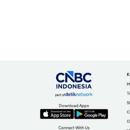
K
M
T
part of
S
Download Apps
C
O
Connect With Us