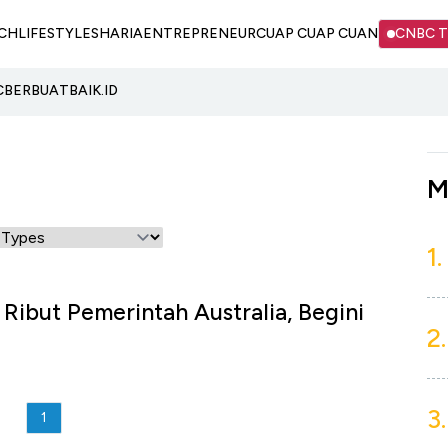
CH
LIFESTYLE
SHARIA
ENTREPRENEUR
CUAP CUAP CUAN
CNBC 
C
BERBUATBAIK.ID
M
1.
 Ribut Pemerintah Australia, Begini
2.
3.
1