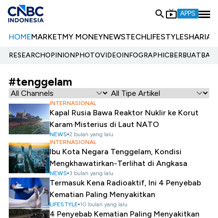
APPS
HOME
MARKET
MY MONEY
NEWS
TECH
LIFESTYLE
SHARIA
E
RESEARCH
OPINION
PHOTO
VIDEO
INFOGRAPHIC
BERBUATBAIK.
#tenggelam
INTERNASIONAL
Kapal Rusia Bawa Reaktor Nuklir ke Korut
Karam Misterius di Laut NATO
NEWS
2 bulan yang lalu
INTERNASIONAL
Ibu Kota Negara Tenggelam, Kondisi
Mengkhawatirkan-Terlihat di Angkasa
NEWS
3 bulan yang lalu
Termasuk Kena Radioaktif, Ini 4 Penyebab
Kematian Paling Menyakitkan
LIFESTYLE
10 bulan yang lalu
4 Penyebab Kematian Paling Menyakitkan