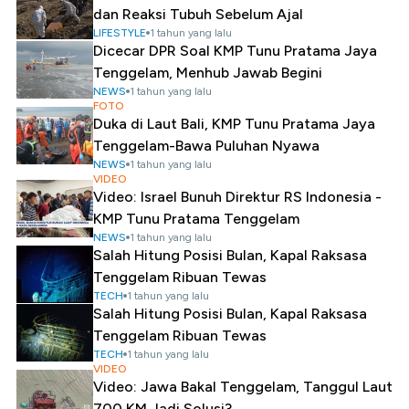
dan Reaksi Tubuh Sebelum Ajal
LIFESTYLE
1 tahun yang lalu
Dicecar DPR Soal KMP Tunu Pratama Jaya
Tenggelam, Menhub Jawab Begini
NEWS
1 tahun yang lalu
FOTO
Duka di Laut Bali, KMP Tunu Pratama Jaya
Tenggelam-Bawa Puluhan Nyawa
NEWS
1 tahun yang lalu
VIDEO
Video: Israel Bunuh Direktur RS Indonesia -
KMP Tunu Pratama Tenggelam
NEWS
1 tahun yang lalu
Salah Hitung Posisi Bulan, Kapal Raksasa
Tenggelam Ribuan Tewas
TECH
1 tahun yang lalu
Salah Hitung Posisi Bulan, Kapal Raksasa
Tenggelam Ribuan Tewas
TECH
1 tahun yang lalu
VIDEO
Video: Jawa Bakal Tenggelam, Tanggul Laut
700 KM Jadi Solusi?