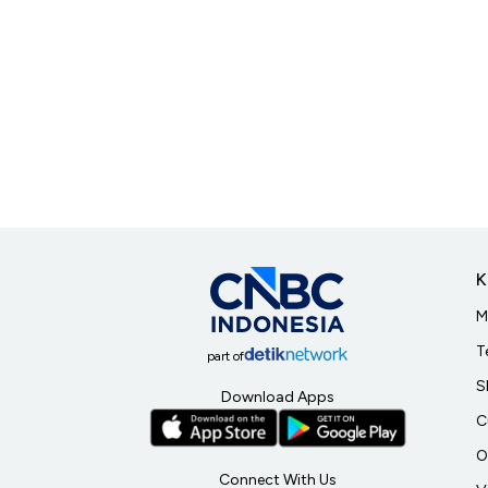
K
M
T
part of
S
Download Apps
C
O
Connect With Us