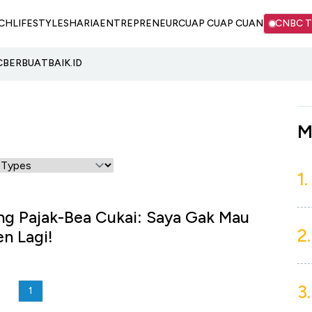
CH
LIFESTYLE
SHARIA
ENTREPRENEUR
CUAP CUAP CUAN
CNBC 
C
BERBUATBAIK.ID
M
1.
ng Pajak-Bea Cukai: Saya Gak Mau
2.
en Lagi!
3.
1