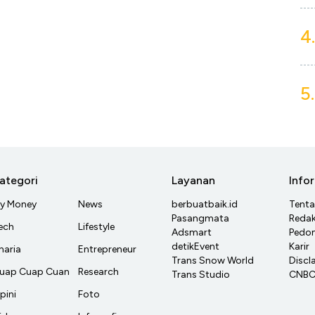
4.
5.
ategori
Layanan
Info
y Money
News
berbuatbaik.id
Tent
Pasangmata
Redak
ech
Lifestyle
Adsmart
Pedom
detikEvent
Karir
haria
Entrepreneur
Trans Snow World
Discl
uap Cuap Cuan
Research
Trans Studio
CNBC 
pini
Foto