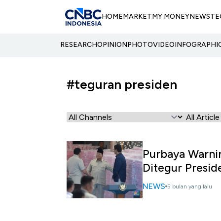
HOME
MARKET
MY MONEY
NEWS
TE
RESEARCH
OPINION
PHOTO
VIDEO
INFOGRAPHI
#teguran presiden
Purbaya Warni
Ditegur Presid
NEWS
5 bulan yang lalu