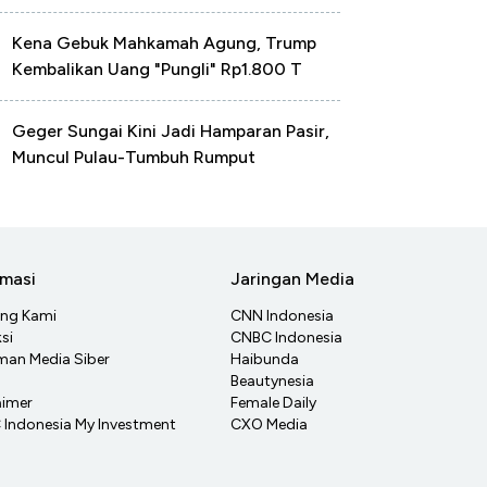
Kena Gebuk Mahkamah Agung, Trump
Kembalikan Uang "Pungli" Rp1.800 T
Geger Sungai Kini Jadi Hamparan Pasir,
Muncul Pulau-Tumbuh Rumput
rmasi
Jaringan Media
ang Kami
CNN Indonesia
si
CNBC Indonesia
an Media Siber
Haibunda
Beautynesia
aimer
Female Daily
Indonesia My Investment
CXO Media