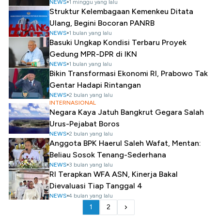
NEWS
1 minggu yang lalu
Struktur Kelembagaan Kemenkeu Ditata
Ulang, Begini Bocoran PANRB
NEWS
1 bulan yang lalu
Basuki Ungkap Kondisi Terbaru Proyek
Gedung MPR-DPR di IKN
NEWS
1 bulan yang lalu
Bikin Transformasi Ekonomi RI, Prabowo Tak
Gentar Hadapi Rintangan
NEWS
2 bulan yang lalu
INTERNASIONAL
Negara Kaya Jatuh Bangkrut Gegara Salah
Urus-Pejabat Boros
NEWS
2 bulan yang lalu
Anggota BPK Haerul Saleh Wafat, Mentan:
Beliau Sosok Tenang-Sederhana
NEWS
3 bulan yang lalu
RI Terapkan WFA ASN, Kinerja Bakal
Dievaluasi Tiap Tanggal 4
NEWS
4 bulan yang lalu
1
2