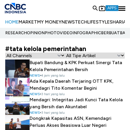
APPS
HOME
MARKET
MY MONEY
NEWS
TECH
LIFESTYLE
SHARIA
E
RESEARCH
OPINION
PHOTO
VIDEO
INFOGRAPHIC
BERBUATBAIK.
#tata kelola pemerintahan
Bupati Bandung & KPK Perkuat Sinergi Tata
Kelola Pemerintahan Bersih
NEWS
4 jam yang lalu
Ada Kepala Daerah Terjaring OTT KPK,
Mendagri Tito Komentar Begini
NEWS
3 hari yang lalu
Mendagri: Integritas Jadi Kunci Tata Kelola
yang Bersih dan Akuntabel
NEWS
3 hari yang lalu
Dongkrak Kapasitas ASN, Kemendagri
Perluas Akses Beasiswa Luar Negeri