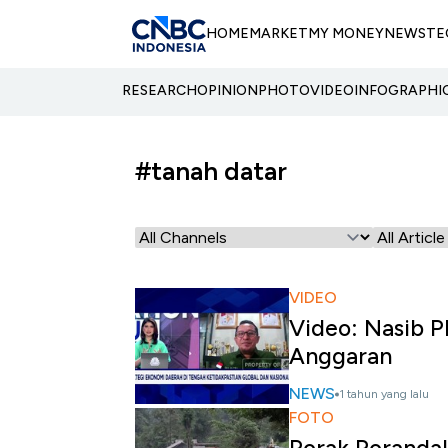
HOME
MARKET
MY MONEY
NEWS
TE
RESEARCH
OPINION
PHOTO
VIDEO
INFOGRAPHI
#tanah datar
VIDEO
Video: Nasib P
Anggaran
NEWS
1 tahun yang lalu
FOTO