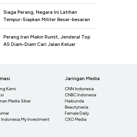
Siaga Perang, Negara Ini Latihan
Tempur-Siapkan Militer Besar-besaran
Perang Iran Makin Rumit, Jenderal Top
AS Diam-Diam Cari Jalan Keluar
rmasi
Jaringan Media
ang Kami
CNN Indonesia
si
CNBC Indonesia
an Media Siber
Haibunda
Beautynesia
aimer
Female Daily
Indonesia My Investment
CXO Media