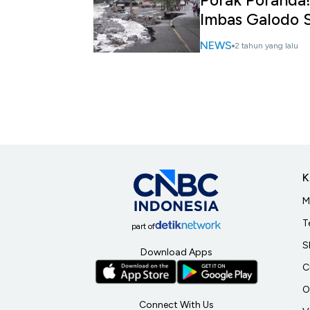
Porak Poranda
Imbas Galodo 
NEWS
2 tahun yang lalu
K
M
T
part of
S
Download Apps
C
O
Connect With Us