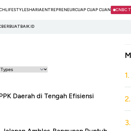
CH
LIFESTYLE
SHARIA
ENTREPRENEUR
CUAP CUAP CUAN
CNBC 
C
BERBUATBAIK.ID
M
1.
PPK Daerah di Tengah Efisiensi
2.
3.