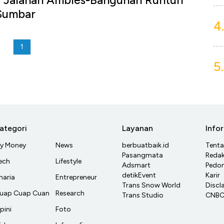
! Jalanan Ambles-Bangunan Runtuh
Sumbar
4.
1
5.
ategori
Layanan
Info
y Money
News
berbuatbaik.id
Tent
Pasangmata
Redak
ech
Lifestyle
Adsmart
Pedom
detikEvent
Karir
haria
Entrepreneur
Trans Snow World
Discl
uap Cuap Cuan
Research
Trans Studio
CNBC 
pini
Foto