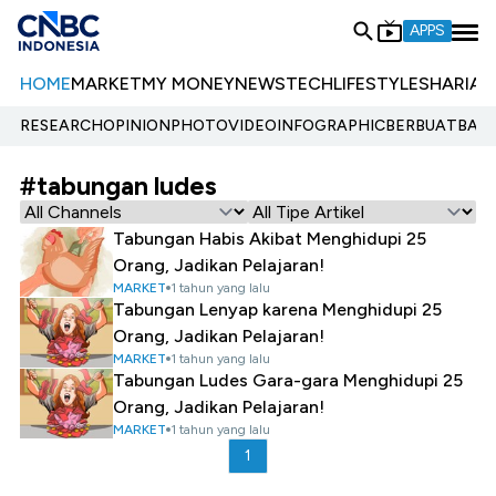
APPS
HOME
MARKET
MY MONEY
NEWS
TECH
LIFESTYLE
SHARIA
E
RESEARCH
OPINION
PHOTO
VIDEO
INFOGRAPHIC
BERBUATBAIK.
#tabungan ludes
Tabungan Habis Akibat Menghidupi 25
Orang, Jadikan Pelajaran!
MARKET
1 tahun yang lalu
Tabungan Lenyap karena Menghidupi 25
Orang, Jadikan Pelajaran!
MARKET
1 tahun yang lalu
Tabungan Ludes Gara-gara Menghidupi 25
Orang, Jadikan Pelajaran!
MARKET
1 tahun yang lalu
1