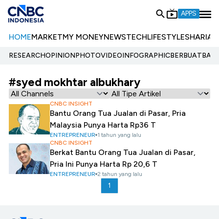
APPS
HOME
MARKET
MY MONEY
NEWS
TECH
LIFESTYLE
SHARIA
E
RESEARCH
OPINION
PHOTO
VIDEO
INFOGRAPHIC
BERBUATBAIK.
#syed mokhtar albukhary
CNBC INSIGHT
Bantu Orang Tua Jualan di Pasar, Pria
Malaysia Punya Harta Rp36 T
ENTREPRENEUR
1 tahun yang lalu
CNBC INSIGHT
Berkat Bantu Orang Tua Jualan di Pasar,
Pria Ini Punya Harta Rp 20,6 T
ENTREPRENEUR
2 tahun yang lalu
1