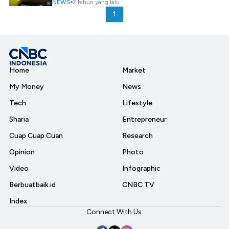
NEWS
2 tahun yang lalu
1
Home
Market
My Money
News
Tech
Lifestyle
Sharia
Entrepreneur
Cuap Cuap Cuan
Research
Opinion
Photo
Video
Infographic
Berbuatbaik.id
CNBC TV
Index
Connect With Us: