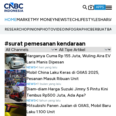
APPS
HOME
MARKET
MY MONEY
NEWS
TECH
LIFESTYLE
SHARIA
E
RESEARCH
OPINION
PHOTO
VIDEO
INFOGRAPHIC
BERBUATBAIK.
#surat pemesanan kendaraan
Harganya Cuma Rp 155 Juta, Wuling Aira EV
Laris Manis Dipesan
NEWS
1 hari yang lalu
Mobil China Laku Keras di GIIAS 2025,
Pesanan Masuk Ribuan Unit
NEWS
11 bulan yang lalu
Diam-diam Harga Suzuki Jimny 5 Pintu Kini
Tembus Rp500 Juta, Ada Apa?
NEWS
2 tahun yang lalu
Mitsubishi Panen Jualan di GIIAS, Mobil Baru
Laku 1.100 Unit