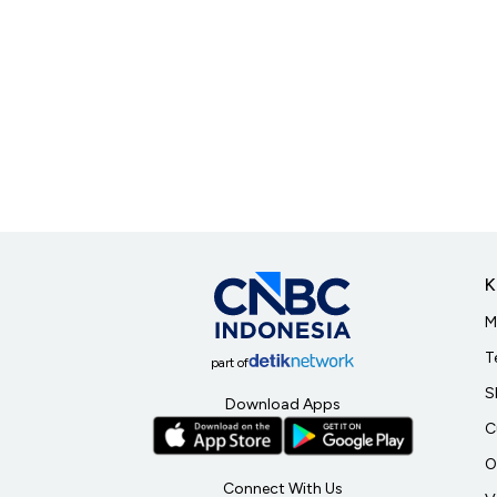
K
M
T
part of
S
Download Apps
C
O
Connect With Us