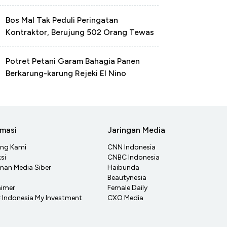
Bos Mal Tak Peduli Peringatan
Kontraktor, Berujung 502 Orang Tewas
Potret Petani Garam Bahagia Panen
Berkarung-karung Rejeki El Nino
rmasi
Jaringan Media
ang Kami
CNN Indonesia
si
CNBC Indonesia
an Media Siber
Haibunda
Beautynesia
aimer
Female Daily
Indonesia My Investment
CXO Media