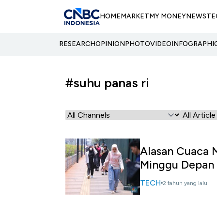
HOME
MARKET
MY MONEY
NEWS
TE
RESEARCH
OPINION
PHOTO
VIDEO
INFOGRAPHI
#suhu panas ri
Alasan Cuaca 
Minggu Depan
TECH
2 tahun yang lalu