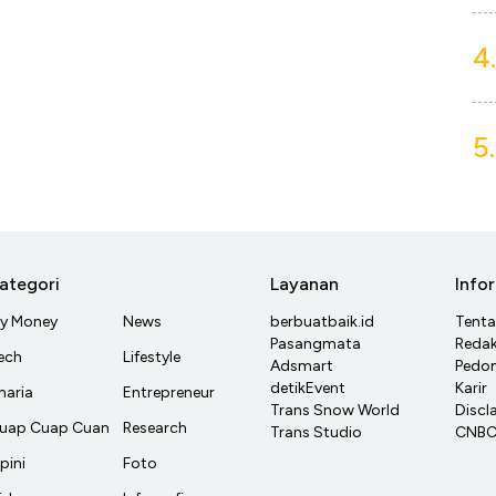
4.
5.
ategori
Layanan
Info
y Money
News
berbuatbaik.id
Tent
Pasangmata
Redak
ech
Lifestyle
Adsmart
Pedom
detikEvent
Karir
haria
Entrepreneur
Trans Snow World
Discl
uap Cuap Cuan
Research
Trans Studio
CNBC 
pini
Foto