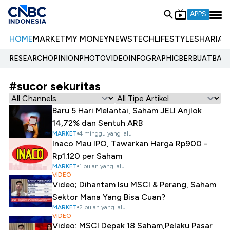
APPS
HOME
MARKET
MY MONEY
NEWS
TECH
LIFESTYLE
SHARIA
E
RESEARCH
OPINION
PHOTO
VIDEO
INFOGRAPHIC
BERBUATBAIK.
#sucor sekuritas
Baru 5 Hari Melantai, Saham JELI Anjlok
14,72% dan Sentuh ARB
MARKET
4 minggu yang lalu
Inaco Mau IPO, Tawarkan Harga Rp900 -
Rp1.120 per Saham
MARKET
1 bulan yang lalu
VIDEO
Video; Dihantam Isu MSCI & Perang, Saham
Sektor Mana Yang Bisa Cuan?
MARKET
2 bulan yang lalu
VIDEO
Video: MSCI Depak 18 Saham,Pelaku Pasar