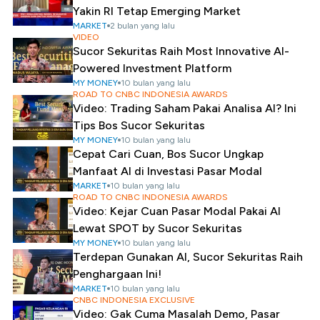
Yakin RI Tetap Emerging Market
MARKET
2 bulan yang lalu
VIDEO
Sucor Sekuritas Raih Most Innovative AI-
Powered Investment Platform
MY MONEY
10 bulan yang lalu
ROAD TO CNBC INDONESIA AWARDS
Video: Trading Saham Pakai Analisa AI? Ini
Tips Bos Sucor Sekuritas
MY MONEY
10 bulan yang lalu
Cepat Cari Cuan, Bos Sucor Ungkap
Manfaat AI di Investasi Pasar Modal
MARKET
10 bulan yang lalu
ROAD TO CNBC INDONESIA AWARDS
Video: Kejar Cuan Pasar Modal Pakai AI
Lewat SPOT by Sucor Sekuritas
MY MONEY
10 bulan yang lalu
Terdepan Gunakan AI, Sucor Sekuritas Raih
Penghargaan Ini!
MARKET
10 bulan yang lalu
CNBC INDONESIA EXCLUSIVE
Video: Gak Cuma Masalah Demo, Pasar