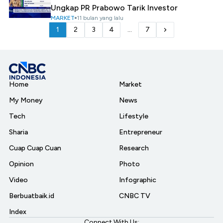
Ungkap PR Prabowo Tarik Investor
MARKET
11 bulan yang lalu
1
2
3
4
...
7
Home
Market
My Money
News
Tech
Lifestyle
Sharia
Entrepreneur
Cuap Cuap Cuan
Research
Opinion
Photo
Video
Infographic
Berbuatbaik.id
CNBC TV
Index
Connect With Us: