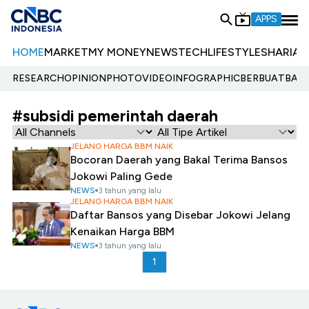
APPS
HOME
MARKET
MY MONEY
NEWS
TECH
LIFESTYLE
SHARIA
E
RESEARCH
OPINION
PHOTO
VIDEO
INFOGRAPHIC
BERBUATBAIK.
#subsidi pemerintah daerah
JELANG HARGA BBM NAIK
Bocoran Daerah yang Bakal Terima Bansos
Jokowi Paling Gede
NEWS
3 tahun yang lalu
JELANG HARGA BBM NAIK
Daftar Bansos yang Disebar Jokowi Jelang
Kenaikan Harga BBM
NEWS
3 tahun yang lalu
1