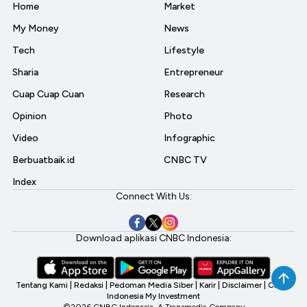
Home
Market
My Money
News
Tech
Lifestyle
Sharia
Entrepreneur
Cuap Cuap Cuan
Research
Opinion
Photo
Video
Infographic
Berbuatbaik.id
CNBC TV
Index
Connect With Us:
Download aplikasi CNBC Indonesia:
Tentang Kami
|
Redaksi
|
Pedoman Media Siber
|
Karir
|
Disclaimer
|
CNBC
Indonesia My Investment