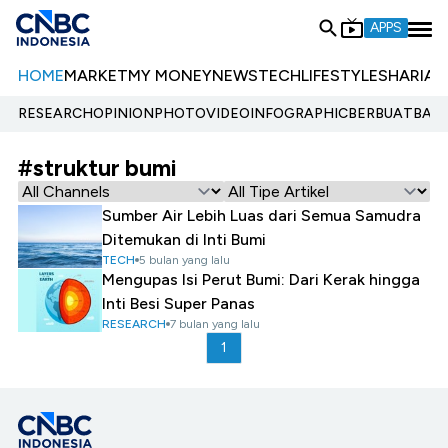
APPS
HOME
MARKET
MY MONEY
NEWS
TECH
LIFESTYLE
SHARIA
E
RESEARCH
OPINION
PHOTO
VIDEO
INFOGRAPHIC
BERBUATBAIK.
#struktur bumi
Sumber Air Lebih Luas dari Semua Samudra
Ditemukan di Inti Bumi
TECH
5 bulan yang lalu
Mengupas Isi Perut Bumi: Dari Kerak hingga
Inti Besi Super Panas
RESEARCH
7 bulan yang lalu
1