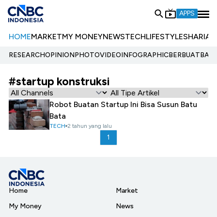
APPS
HOME
MARKET
MY MONEY
NEWS
TECH
LIFESTYLE
SHARIA
E
RESEARCH
OPINION
PHOTO
VIDEO
INFOGRAPHIC
BERBUATBAIK.
#startup konstruksi
Robot Buatan Startup Ini Bisa Susun Batu
Bata
TECH
2 tahun yang lalu
1
Home
Market
My Money
News