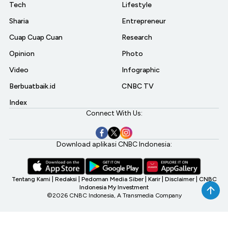
Tech
Lifestyle
Sharia
Entrepreneur
Cuap Cuap Cuan
Research
Opinion
Photo
Video
Infographic
Berbuatbaik.id
CNBC TV
Index
Connect With Us:
Download aplikasi CNBC Indonesia:
Tentang Kami
|
Redaksi
|
Pedoman Media Siber
|
Karir
|
Disclaimer
|
CNBC
Indonesia My Investment
©2026 CNBC Indonesia, A Transmedia Company