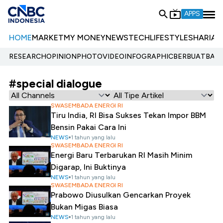
APPS
HOME
MARKET
MY MONEY
NEWS
TECH
LIFESTYLE
SHARIA
E
RESEARCH
OPINION
PHOTO
VIDEO
INFOGRAPHIC
BERBUATBAIK.
#special dialogue
SWASEMBADA ENERGI RI
Tiru India, RI Bisa Sukses Tekan Impor BBM
Bensin Pakai Cara Ini
NEWS
1 tahun yang lalu
SWASEMBADA ENERGI RI
Energi Baru Terbarukan RI Masih Minim
Digarap, Ini Buktinya
NEWS
1 tahun yang lalu
SWASEMBADA ENERGI RI
Prabowo Diusulkan Gencarkan Proyek
Bukan Migas Biasa
NEWS
1 tahun yang lalu