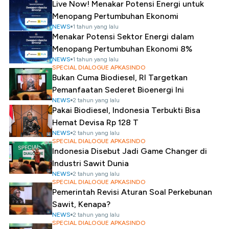
Live Now! Menakar Potensi Energi untuk
Menopang Pertumbuhan Ekonomi
NEWS
1 tahun yang lalu
Menakar Potensi Sektor Energi dalam
Menopang Pertumbuhan Ekonomi 8%
NEWS
1 tahun yang lalu
SPECIAL DIALOGUE APKASINDO
Bukan Cuma Biodiesel, RI Targetkan
Pemanfaatan Sederet Bioenergi Ini
NEWS
2 tahun yang lalu
Pakai Biodiesel, Indonesia Terbukti Bisa
Hemat Devisa Rp 128 T
NEWS
2 tahun yang lalu
SPECIAL DIALOGUE APKASINDO
Indonesia Disebut Jadi Game Changer di
Industri Sawit Dunia
NEWS
2 tahun yang lalu
SPECIAL DIALOGUE APKASINDO
Pemerintah Revisi Aturan Soal Perkebunan
Sawit, Kenapa?
NEWS
2 tahun yang lalu
SPECIAL DIALOGUE APKASINDO