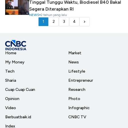
Tinggal Tunggu Waktu, Biodiesel B40 Bakal
Segera Diterapkan RI
NEWS
2 tahun yang lalu
1
2
3
4
Home
Market
My Money
News
Tech
Lifestyle
Sharia
Entrepreneur
Cuap Cuap Cuan
Research
Opinion
Photo
Video
Infographic
Berbuatbaik.id
CNBC TV
Index