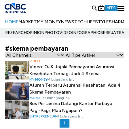
APPS
HOME
MARKET
MY MONEY
NEWS
TECH
LIFESTYLE
SHARIA
E
RESEARCH
OPINION
PHOTO
VIDEO
INFOGRAPHIC
BERBUATBAIK.
#skema pembayaran
VIDEO
Video: OJK Jajaki Pembayaran Asuransi
Kesehatan Terbagi Jadi 4 Skema
MY MONEY
7 bulan yang lalu
Aturan Terbaru Asuransi Kesehatan, Ada 4
Skema Pembayaran
MARKET
7 bulan yang lalu
Bos Pertamina Datangi Kantor Purbaya
Pagi-Pagi, Mau Ngapain?
ENTREPRENEUR
9 bulan yang lalu
1