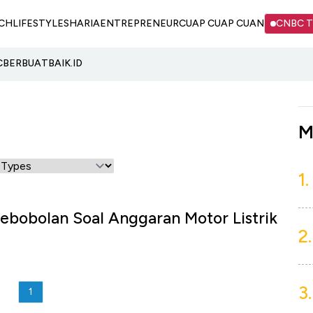
CH
LIFESTYLE
SHARIA
ENTREPRENEUR
CUAP CUAP CUAN
CNBC 
C
BERBUATBAIK.ID
M
1.
ebobolan Soal Anggaran Motor Listrik
2.
3.
1