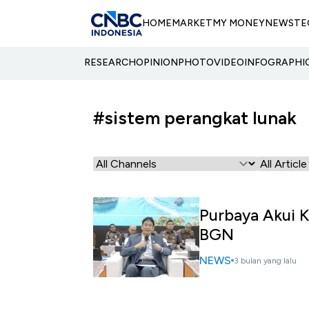
HOME
MARKET
MY MONEY
NEWS
TE
RESEARCH
OPINION
PHOTO
VIDEO
INFOGRAPHI
#sistem perangkat lunak
Purbaya Akui K
BGN
NEWS
3 bulan yang lalu