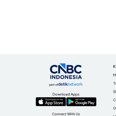
K
M
T
part of
S
Download Apps
C
O
Connect With Us