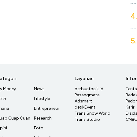
4.
5.
ategori
Layanan
Info
y Money
News
berbuatbaik.id
Tent
Pasangmata
Redak
ech
Lifestyle
Adsmart
Pedom
detikEvent
Karir
haria
Entrepreneur
Trans Snow World
Discl
uap Cuap Cuan
Research
Trans Studio
CNBC 
pini
Foto