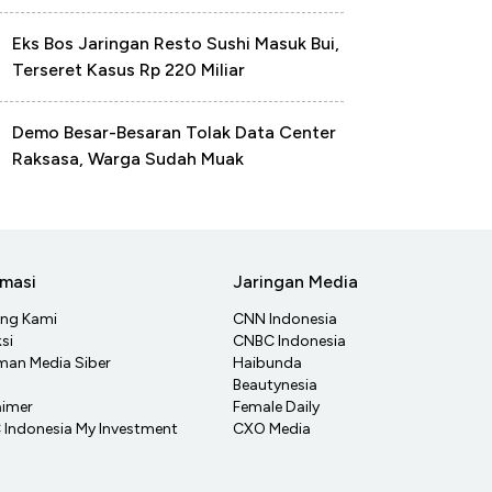
Eks Bos Jaringan Resto Sushi Masuk Bui,
Terseret Kasus Rp 220 Miliar
Demo Besar-Besaran Tolak Data Center
Raksasa, Warga Sudah Muak
rmasi
Jaringan Media
ang Kami
CNN Indonesia
si
CNBC Indonesia
an Media Siber
Haibunda
Beautynesia
aimer
Female Daily
Indonesia My Investment
CXO Media