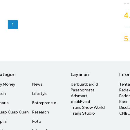
4.
1
5.
ategori
Layanan
Info
y Money
News
berbuatbaik.id
Tent
Pasangmata
Redak
ech
Lifestyle
Adsmart
Pedom
detikEvent
Karir
haria
Entrepreneur
Trans Snow World
Discl
uap Cuap Cuan
Research
Trans Studio
CNBC 
pini
Foto