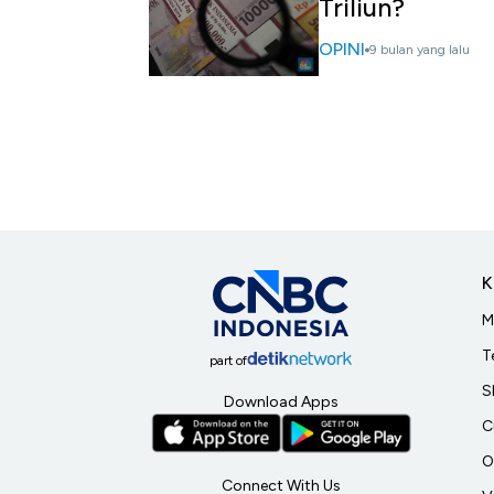
Triliun?
OPINI
9 bulan yang lalu
K
M
T
part of
S
Download Apps
C
O
Connect With Us