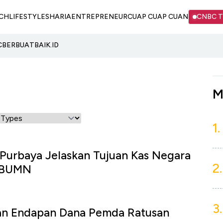
CH
LIFESTYLE
SHARIA
ENTREPRENEUR
CUAP CUAP CUAN
CNBC 
C
BERBUATBAIK.ID
M
1.
Purbaya Jelaskan Tujuan Kas Negara
2.
k BUMN
3.
n Endapan Dana Pemda Ratusan