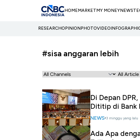
HOME
MARKET
MY MONEY
NEWS
TE
RESEARCH
OPINION
PHOTO
VIDEO
INFOGRAPHI
#sisa anggaran lebih
Di Depan DPR, 
Dititip di Ban
NEWS
3 minggu yang lalu
Ada Apa denga