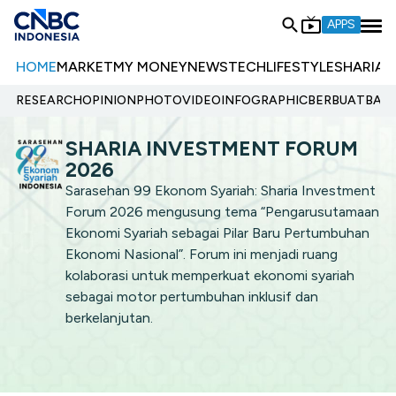
APPS
HOME
MARKET
MY MONEY
NEWS
TECH
LIFESTYLE
SHARIA
E
RESEARCH
OPINION
PHOTO
VIDEO
INFOGRAPHIC
BERBUATBAIK.
SHARIA INVESTMENT FORUM
2026
Sarasehan 99 Ekonom Syariah: Sharia Investment
Forum 2026 mengusung tema “Pengarusutamaan
Ekonomi Syariah sebagai Pilar Baru Pertumbuhan
Ekonomi Nasional”. Forum ini menjadi ruang
kolaborasi untuk memperkuat ekonomi syariah
sebagai motor pertumbuhan inklusif dan
berkelanjutan.