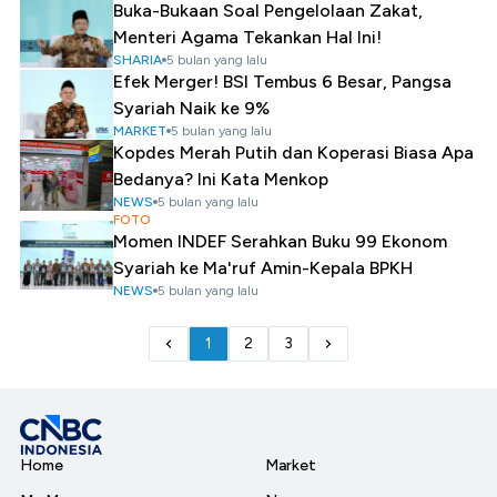
Buka-Bukaan Soal Pengelolaan Zakat,
Menteri Agama Tekankan Hal Ini!
SHARIA
5 bulan yang lalu
Efek Merger! BSI Tembus 6 Besar, Pangsa
Syariah Naik ke 9%
MARKET
5 bulan yang lalu
Kopdes Merah Putih dan Koperasi Biasa Apa
Bedanya? Ini Kata Menkop
NEWS
5 bulan yang lalu
FOTO
Momen INDEF Serahkan Buku 99 Ekonom
Syariah ke Ma'ruf Amin-Kepala BPKH
NEWS
5 bulan yang lalu
1
2
3
Home
Market