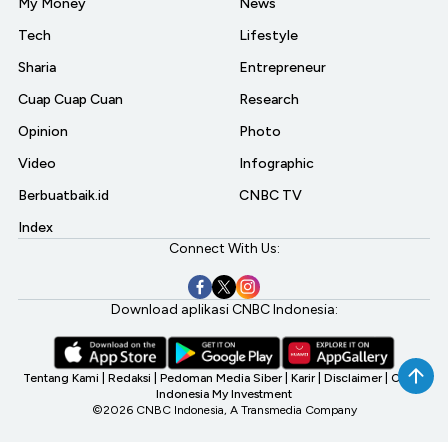
My Money
News
Tech
Lifestyle
Sharia
Entrepreneur
Cuap Cuap Cuan
Research
Opinion
Photo
Video
Infographic
Berbuatbaik.id
CNBC TV
Index
Connect With Us:
Download aplikasi CNBC Indonesia:
Tentang Kami
|
Redaksi
|
Pedoman Media Siber
|
Karir
|
Disclaimer
|
CNBC
Indonesia My Investment
©2026 CNBC Indonesia, A Transmedia Company