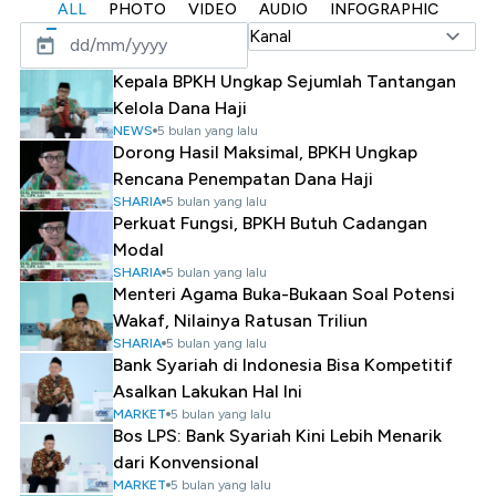
ALL
PHOTO
VIDEO
AUDIO
INFOGRAPHIC
Kepala BPKH Ungkap Sejumlah Tantangan
Kelola Dana Haji
NEWS
5 bulan yang lalu
Dorong Hasil Maksimal, BPKH Ungkap
Rencana Penempatan Dana Haji
SHARIA
5 bulan yang lalu
Perkuat Fungsi, BPKH Butuh Cadangan
Modal
SHARIA
5 bulan yang lalu
Menteri Agama Buka-Bukaan Soal Potensi
Wakaf, Nilainya Ratusan Triliun
SHARIA
5 bulan yang lalu
Bank Syariah di Indonesia Bisa Kompetitif
Asalkan Lakukan Hal Ini
MARKET
5 bulan yang lalu
Bos LPS: Bank Syariah Kini Lebih Menarik
dari Konvensional
MARKET
5 bulan yang lalu