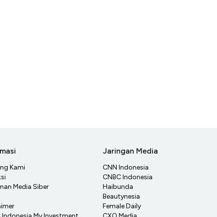
rmasi
Jaringan Media
ang Kami
CNN Indonesia
si
CNBC Indonesia
an Media Siber
Haibunda
Beautynesia
aimer
Female Daily
Indonesia My Investment
CXO Media