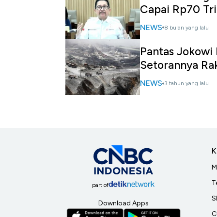
Capai Rp70 Tri
NEWS
8 bulan yang lalu
Pantas Jokowi 
Setorannya Ra
NEWS
3 tahun yang lalu
K
M
T
part of
S
Download Apps
C