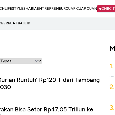
CH
LIFESTYLE
SHARIA
ENTREPRENEUR
CUAP CUAP CUAN
CNBC 
C
BERBUATBAIK.ID
M
1.
'Durian Runtuh' Rp120 T dari Tambang
2.
 2030
3.
rakan Bisa Setor Rp47,05 Triliun ke