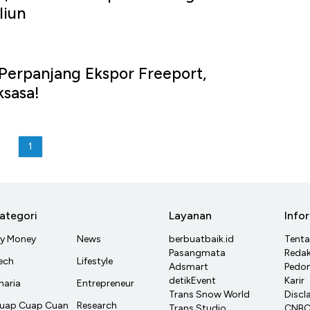
liun
Perpanjang Ekspor Freeport,
ksasa!
1
ategori
Layanan
Info
y Money
News
berbuatbaik.id
Tent
Pasangmata
Redak
ech
Lifestyle
Adsmart
Pedom
detikEvent
Karir
haria
Entrepreneur
Trans Snow World
Discl
uap Cuap Cuan
Research
Trans Studio
CNBC 