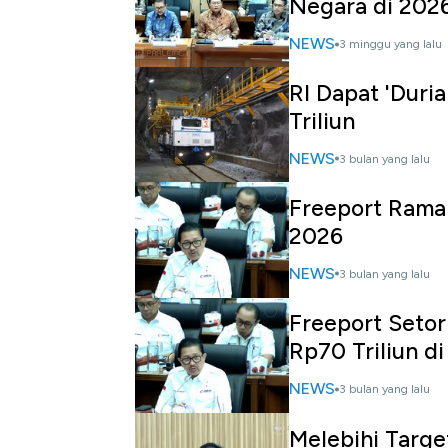
Negara di 202
NEWS
3 minggu yang lalu
RI Dapat 'Duri
Triliun
NEWS
3 bulan yang lalu
Freeport Ramal
2026
NEWS
3 bulan yang lalu
Freeport Setor
Rp70 Triliun d
NEWS
3 bulan yang lalu
Melebihi Targe