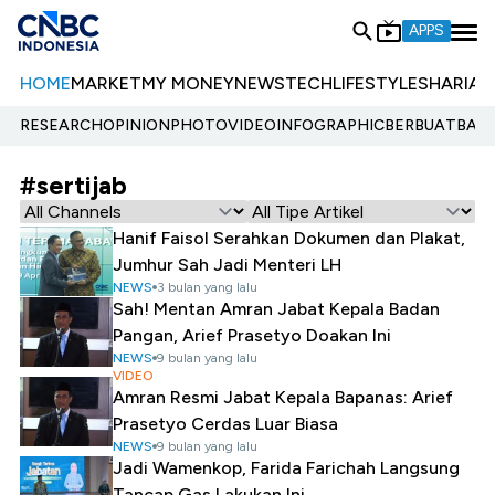
APPS
HOME
MARKET
MY MONEY
NEWS
TECH
LIFESTYLE
SHARIA
E
RESEARCH
OPINION
PHOTO
VIDEO
INFOGRAPHIC
BERBUATBAIK.
#sertijab
Hanif Faisol Serahkan Dokumen dan Plakat,
Jumhur Sah Jadi Menteri LH
NEWS
3 bulan yang lalu
Sah! Mentan Amran Jabat Kepala Badan
Pangan, Arief Prasetyo Doakan Ini
NEWS
9 bulan yang lalu
VIDEO
Amran Resmi Jabat Kepala Bapanas: Arief
Prasetyo Cerdas Luar Biasa
NEWS
9 bulan yang lalu
Jadi Wamenkop, Farida Farichah Langsung
Tancap Gas Lakukan Ini