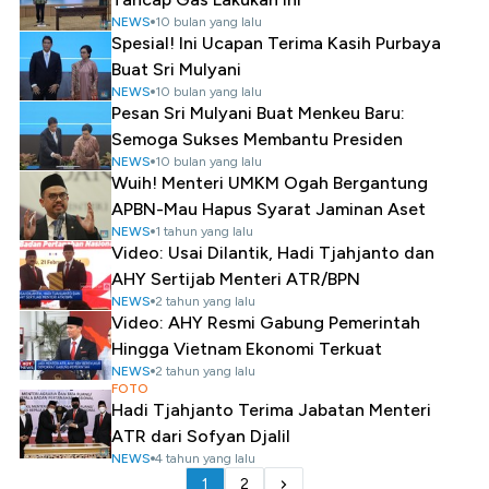
NEWS
10 bulan yang lalu
Spesial! Ini Ucapan Terima Kasih Purbaya
Buat Sri Mulyani
NEWS
10 bulan yang lalu
Pesan Sri Mulyani Buat Menkeu Baru:
Semoga Sukses Membantu Presiden
NEWS
10 bulan yang lalu
Wuih! Menteri UMKM Ogah Bergantung
APBN-Mau Hapus Syarat Jaminan Aset
NEWS
1 tahun yang lalu
Video: Usai Dilantik, Hadi Tjahjanto dan
AHY Sertijab Menteri ATR/BPN
NEWS
2 tahun yang lalu
Video: AHY Resmi Gabung Pemerintah
Hingga Vietnam Ekonomi Terkuat
NEWS
2 tahun yang lalu
FOTO
Hadi Tjahjanto Terima Jabatan Menteri
ATR dari Sofyan Djalil
NEWS
4 tahun yang lalu
1
2