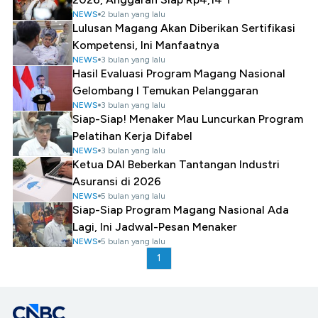
NEWS
2 bulan yang lalu
Lulusan Magang Akan Diberikan Sertifikasi
Kompetensi, Ini Manfaatnya
NEWS
3 bulan yang lalu
Hasil Evaluasi Program Magang Nasional
Gelombang I Temukan Pelanggaran
NEWS
3 bulan yang lalu
Siap-Siap! Menaker Mau Luncurkan Program
Pelatihan Kerja Difabel
NEWS
3 bulan yang lalu
Ketua DAI Beberkan Tantangan Industri
Asuransi di 2026
NEWS
5 bulan yang lalu
Siap-Siap Program Magang Nasional Ada
Lagi, Ini Jadwal-Pesan Menaker
NEWS
5 bulan yang lalu
1