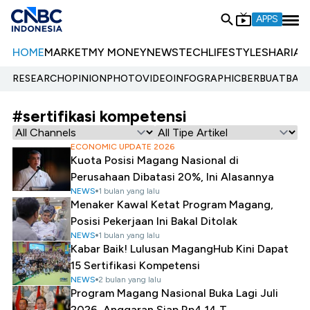
APPS
HOME
MARKET
MY MONEY
NEWS
TECH
LIFESTYLE
SHARIA
E
RESEARCH
OPINION
PHOTO
VIDEO
INFOGRAPHIC
BERBUATBAIK.
#sertifikasi kompetensi
ECONOMIC UPDATE 2026
Kuota Posisi Magang Nasional di
Perusahaan Dibatasi 20%, Ini Alasannya
NEWS
1 bulan yang lalu
Menaker Kawal Ketat Program Magang,
Posisi Pekerjaan Ini Bakal Ditolak
NEWS
1 bulan yang lalu
Kabar Baik! Lulusan MagangHub Kini Dapat
15 Sertifikasi Kompetensi
NEWS
2 bulan yang lalu
Program Magang Nasional Buka Lagi Juli
2026, Anggaran Siap Rp4,14 T