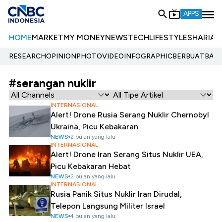
APPS
HOME
MARKET
MY MONEY
NEWS
TECH
LIFESTYLE
SHARIA
E
RESEARCH
OPINION
PHOTO
VIDEO
INFOGRAPHIC
BERBUATBAIK.
#serangan nuklir
INTERNASIONAL
Alert! Drone Rusia Serang Nuklir Chernobyl
Ukraina, Picu Kebakaran
NEWS
2 bulan yang lalu
INTERNASIONAL
Alert! Drone Iran Serang Situs Nuklir UEA,
Picu Kebakaran Hebat
NEWS
2 bulan yang lalu
INTERNASIONAL
Rusia Panik Situs Nuklir Iran Dirudal,
Telepon Langsung Militer Israel
NEWS
4 bulan yang lalu