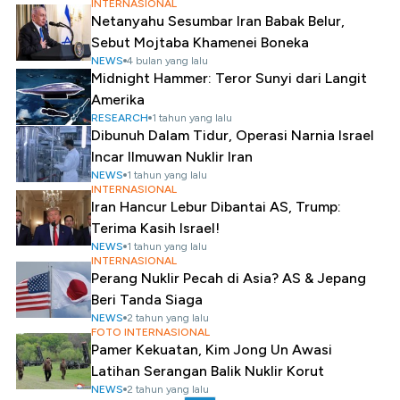
INTERNASIONAL
Netanyahu Sesumbar Iran Babak Belur,
Sebut Mojtaba Khamenei Boneka
NEWS
4 bulan yang lalu
Midnight Hammer: Teror Sunyi dari Langit
Amerika
RESEARCH
1 tahun yang lalu
Dibunuh Dalam Tidur, Operasi Narnia Israel
Incar Ilmuwan Nuklir Iran
NEWS
1 tahun yang lalu
INTERNASIONAL
Iran Hancur Lebur Dibantai AS, Trump:
Terima Kasih Israel!
NEWS
1 tahun yang lalu
INTERNASIONAL
Perang Nuklir Pecah di Asia? AS & Jepang
Beri Tanda Siaga
NEWS
2 tahun yang lalu
FOTO INTERNASIONAL
Pamer Kekuatan, Kim Jong Un Awasi
Latihan Serangan Balik Nuklir Korut
NEWS
2 tahun yang lalu