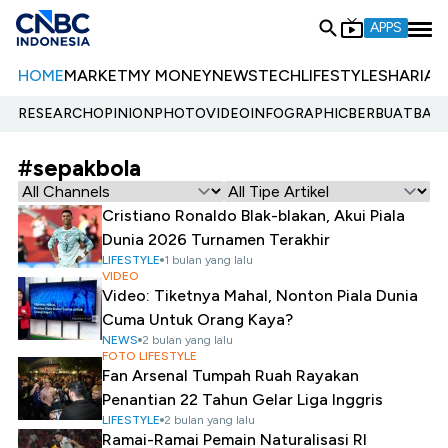
APPS
HOME
MARKET
MY MONEY
NEWS
TECH
LIFESTYLE
SHARIA
E
RESEARCH
OPINION
PHOTO
VIDEO
INFOGRAPHIC
BERBUATBAIK.
#sepakbola
Cristiano Ronaldo Blak-blakan, Akui Piala
Dunia 2026 Turnamen Terakhir
LIFESTYLE
1 bulan yang lalu
VIDEO
Video: Tiketnya Mahal, Nonton Piala Dunia
Cuma Untuk Orang Kaya?
NEWS
2 bulan yang lalu
FOTO LIFESTYLE
Fan Arsenal Tumpah Ruah Rayakan
Penantian 22 Tahun Gelar Liga Inggris
LIFESTYLE
2 bulan yang lalu
Ramai-Ramai Pemain Naturalisasi RI