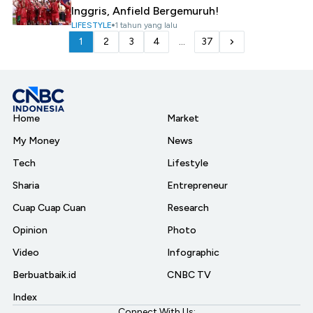
Inggris, Anfield Bergemuruh!
LIFESTYLE
1 tahun yang lalu
1
2
3
4
...
37
Home
Market
My Money
News
Tech
Lifestyle
Sharia
Entrepreneur
Cuap Cuap Cuan
Research
Opinion
Photo
Video
Infographic
Berbuatbaik.id
CNBC TV
Index
Connect With Us: