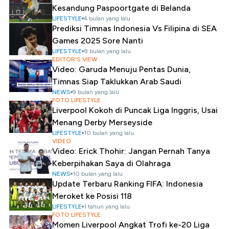
Kesandung Paspoortgate di Belanda
LIFESTYLE
4 bulan yang lalu
Prediksi Timnas Indonesia Vs Filipina di SEA
Games 2025 Sore Nanti
LIFESTYLE
8 bulan yang lalu
EDITOR'S VIEW
Video: Garuda Menuju Pentas Dunia,
Timnas Siap Taklukkan Arab Saudi
NEWS
9 bulan yang lalu
FOTO LIFESTYLE
Liverpool Kokoh di Puncak Liga Inggris, Usai
Menang Derby Merseyside
LIFESTYLE
10 bulan yang lalu
VIDEO
Video: Erick Thohir: Jangan Pernah Tanya
Keberpihakan Saya di Olahraga
NEWS
10 bulan yang lalu
Update Terbaru Ranking FIFA: Indonesia
Meroket ke Posisi 118
LIFESTYLE
1 tahun yang lalu
FOTO LIFESTYLE
Momen Liverpool Angkat Trofi ke-20 Liga