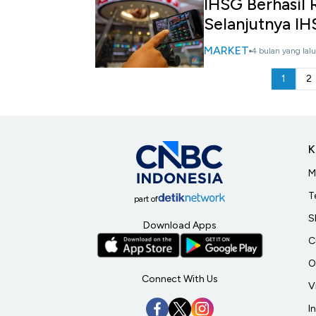
IHSG Berhasil 
Selanjutnya I
MARKET
4 bulan yang lalu
1
2
K
M
T
part of
S
Download Apps
C
O
Connect With Us
V
I