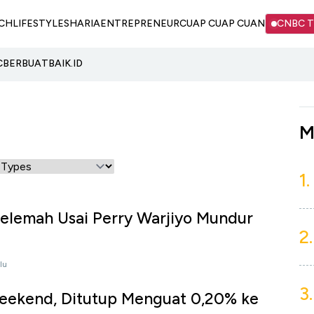
CH
LIFESTYLE
SHARIA
ENTREPRENEUR
CUAP CUAP CUAN
CNBC 
C
BERBUATBAIK.ID
M
1.
elemah Usai Perry Warjiyo Mundur
2.
lu
3.
ekend, Ditutup Menguat 0,20% ke