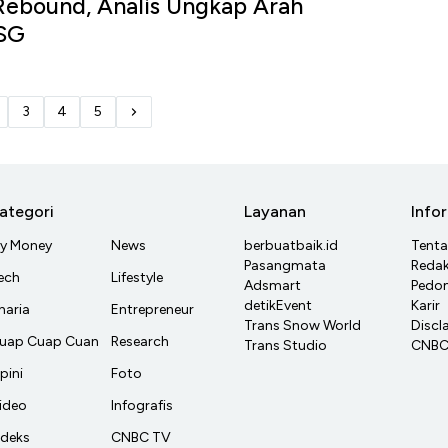
Rebound, Analis Ungkap Arah
HSG
3
4
5
ategori
Layanan
Info
y Money
News
berbuatbaik.id
Tent
Pasangmata
Redak
ech
Lifestyle
Adsmart
Pedom
detikEvent
Karir
haria
Entrepreneur
Trans Snow World
Discl
uap Cuap Cuan
Research
Trans Studio
CNBC 
pini
Foto
ideo
Infografis
ndeks
CNBC TV