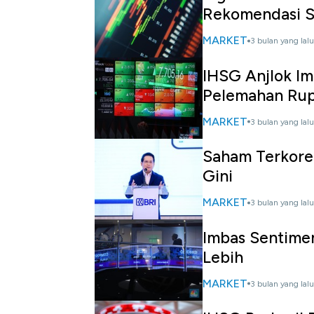
Rekomendasi S
MARKET
3 bulan yang lalu
IHSG Anjlok Im
Pelemahan Rup
MARKET
3 bulan yang lalu
Saham Terkorek
Gini
MARKET
3 bulan yang lalu
Imbas Sentime
Lebih
MARKET
3 bulan yang lalu