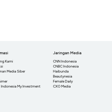
rmasi
Jaringan Media
ang Kami
CNN Indonesia
si
CNBC Indonesia
an Media Siber
Haibunda
Beautynesia
aimer
Female Daily
Indonesia My Investment
CXO Media