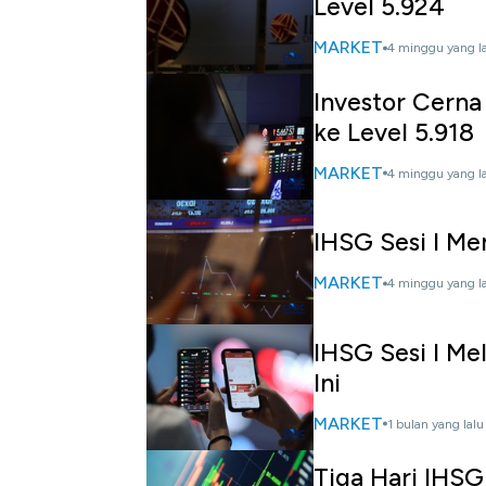
Level 5.924
MARKET
4 minggu yang l
Investor Cerna
ke Level 5.918
MARKET
4 minggu yang l
IHSG Sesi I Me
MARKET
4 minggu yang l
IHSG Sesi I Me
Ini
MARKET
1 bulan yang lalu
Tiga Hari IHS