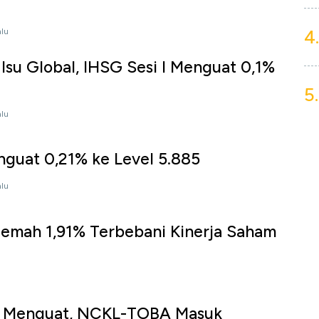
4.
alu
 Isu Global, IHSG Sesi I Menguat 0,1%
5.
alu
nguat 0,21% ke Level 5.885
alu
lemah 1,91% Terbebani Kinerja Saham
G Menguat, NCKL-TOBA Masuk