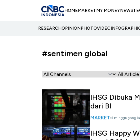
HOME
MARKET
MY MONEY
NEWS
TE
RESEARCH
OPINION
PHOTO
VIDEO
INFOGRAPHI
#sentimen global
IHSG Dibuka M
dari BI
MARKET
1 minggu yang la
IHSG Happy We