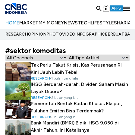
APPS
HOME
MARKET
MY MONEY
NEWS
TECH
LIFESTYLE
SHARIA
E
RESEARCH
OPINION
PHOTO
VIDEO
INFOGRAPHIC
BERBUATBAIK.
#sektor komoditas
Tak Perlu Takut Krisis, Kas Perusahaan RI
Kini Jauh Lebih Tebal
RESEARCH
1 bulan yang lalu
IHSG Berdarah-darah, Dividen Saham Masih
Layak Diburu?
RESEARCH
2 bulan yang lalu
Pemerintah Bentuk Badan Khusus Ekspor,
Puluhan Emiten Bisa Terdampak?
RESEARCH
2 bulan yang lalu
Bank Mandiri (BMRI) Bidik IHSG 9.050 di
Akhir Tahun, Ini Katalisnya