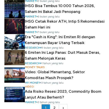
MARKET
2 bulan yang lalu
IHSG Bisa Tembus 10.000 Tahun 2026,
Saham Ini Bakal Jadi Penopang
MARKET
6 bulan yang lalu
IHSG Cetak Rekor ATH, Intip 5 Rekomendasi
Saham Hari ini
MARKET
7 bulan yang lalu
Era "Cash is King": Ini Emiten RI dengan
Kemampuan Bayar Utang Terbaik
RESEARCH
9 bulan yang lalu
6 Emiten Ini Lagi Panas: Duit Masuk Deras,
Saham Melonjak Keras
RESEARCH
1 tahun yang lalu
MONEY TALKS
Video: Global Menantang, Sektor
Komoditas Masih Prospek?
MY MONEY
3 tahun yang lalu
VIDEO
Ada Risiko Resesi 2023, Commodity Boom
Lanjut Atau Berhenti?
MARKET
3 tahun yang lalu
1
2